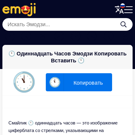
Menu
Menu
Close
Close
🕑
🕔
⌛
🕗
🕝
🕓
🕠
⏳
🕚 Одиннадцать Часов Эмодзи Копировать
Вставить 🕚
🕚
🕚
Копировать
Смайлик 🕚 одиннадцать часов — это изображение
циферблата со стрелками, указывающими на