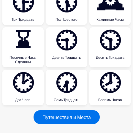
🕞
🕠
🕰
Три Тридцать
Пол Шестого
Каминные Часы
⌛
🕤
🕥
Песочные Часы
Девять Тридцать
Десять Тридцать
Сделаны
🕑
🕢
🕗
Два Часа
Семь Тридцать
Восемь Часов
Путешествия и Места