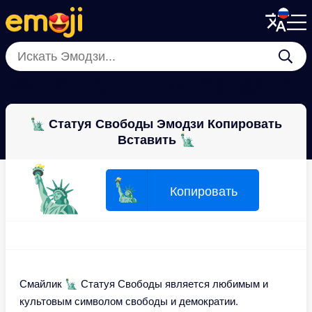
Menu
Menu
Close
Close
🏟
🏢
🏫
🏠
🏚
🏪
🪵
💒
🗽 Статуя Свободы Эмодзи Копировать
Вставить 🗽
🗽
🗽
Копировать
Смайлик 🗽 Статуя Свободы является любимым и
культовым символом свободы и демократии.