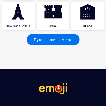
🗼
🏰
🏫
Токийская Башня
Замок
Школа
Путешествия и Места