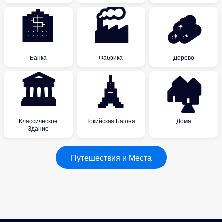
🏦
🏭
🪵
Банка
Фабрика
Дерево
🏛
🗼
🏘
Классическое
Токийская Башня
Дома
Здание
Путешествия и Места