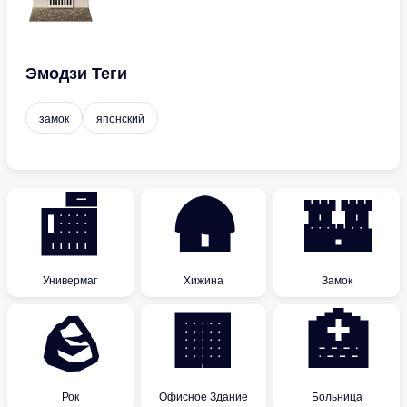
Эмодзи Теги
замок
японский
🏬
🛖
🏰
Универмаг
Хижина
Замок
🪨
🏢
🏥
Рок
Офисное Здание
Больница