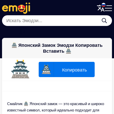
Menu
Menu
Close
Close
🗼
🏗
🏩
🧱
🏬
🏭
🏥
🏤
🏯 Японский Замок Эмодзи Копировать
Вставить 🏯
🏯
🏯
Копировать
Смайлик 🏯 Японский замок — это красивый и широко
известный символ, который идеально подходит для