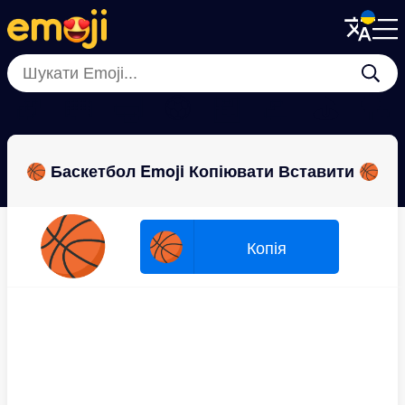
Menu
Menu
Close
Close
🏉
🥅
🤿
⚽
🎽
🥌
⛳
🏓
🏀 Баскетбол Emoji Копіювати Вставити 🏀
🏀
🏀
Копія