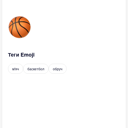
Теги Emoji
м'яч
баскетбол
обруч