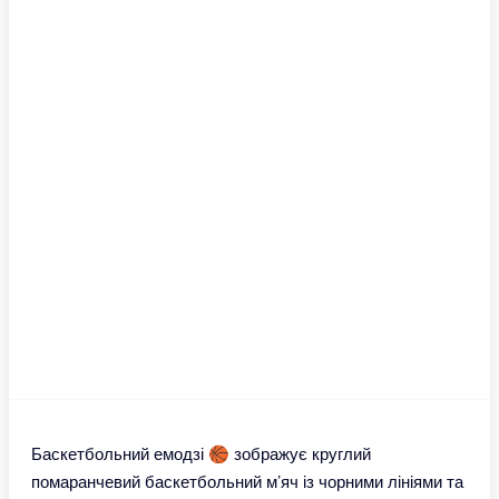
Баскетбольний емодзі 🏀 зображує круглий
помаранчевий баскетбольний м’яч із чорними лініями та