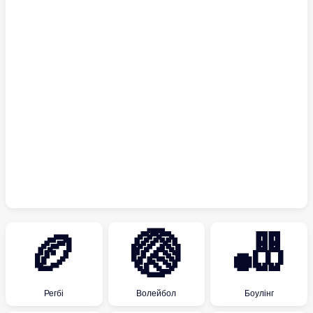
🏉
🏐
🎳
Регбі
Волейбол
Боулінг