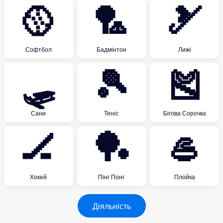
🥎
🏸
🎿
Софтбол
Бадмінтон
Лижі
🛷
🎾
🎽
Сани
Теніс
Бігова Сорочка
🏒
🏓
🥌
Хокей
Пінг Понг
Плойка
Діяльність