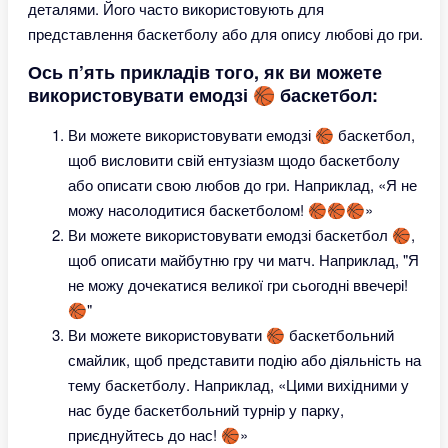
деталями. Його часто використовують для
представлення баскетболу або для опису любові до гри.
Ось п’ять прикладів того, як ви можете
використовувати емодзі 🏀 баскетбол:
Ви можете використовувати емодзі 🏀 баскетбол,
щоб висловити свій ентузіазм щодо баскетболу
або описати свою любов до гри. Наприклад, «Я не
можу насолодитися баскетболом! 🏀🏀🏀»
Ви можете використовувати емодзі баскетбол 🏀,
щоб описати майбутню гру чи матч. Наприклад, "Я
не можу дочекатися великої гри сьогодні ввечері!
🏀"
Ви можете використовувати 🏀 баскетбольний
смайлик, щоб представити подію або діяльність на
тему баскетболу. Наприклад, «Цими вихідними у
нас буде баскетбольний турнір у парку,
приєднуйтесь до нас! 🏀»