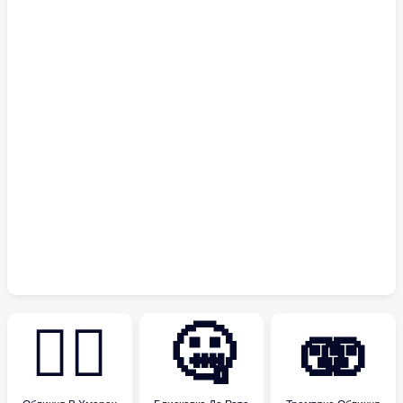
😶‍🌫️
🤐
🫨