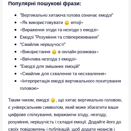
Популярні пошукові фрази:
"Вертикально хитаюча голова означає емодзі"
«Як використовувати 🙂‍↕️ emoji»
«Вираження згоди та незгоди з емодзі»
Емодзі "Розуміння та співпереживання"
"Смайлик нерішучості"
«Використання 🙂‍↕️ в онлайн-розмовах»
«Ввічлива незгода з емодзі»
"Емодзі для змішаних емоцій"
«Смайлик для схвалення та несхвалення»
«Інтерпретація емодзі вертикального похитування
головою»
Таким чином, емодзі 🙂‍↕️, що хитає вертикально головою,
є універсальним символом, який може збагатити ваше
цифрове спілкування, виражаючи згоду, незгоду,
розуміння, нерішучість і складні емоції. Додайте його до
своїх повідомлень і публікацій, щоб додати нюансів і