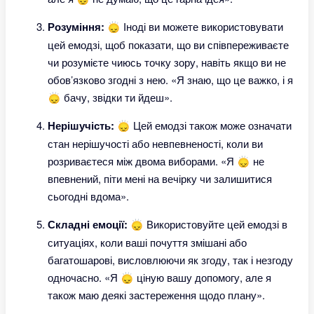
Розуміння:
🙂‍↕️ Іноді ви можете використовувати
цей емодзі, щоб показати, що ви співпереживаєте
чи розумієте чиюсь точку зору, навіть якщо ви не
обов’язково згодні з нею. «Я знаю, що це важко, і я
🙂‍↕️ бачу, звідки ти йдеш».
Нерішучість:
🙂‍↕️ Цей емодзі також може означати
стан нерішучості або невпевненості, коли ви
розриваєтеся між двома виборами. «Я 🙂‍↕️ не
впевнений, піти мені на вечірку чи залишитися
сьогодні вдома».
Складні емоції:
🙂‍↕️ Використовуйте цей емодзі в
ситуаціях, коли ваші почуття змішані або
багатошарові, висловлюючи як згоду, так і незгоду
одночасно. «Я 🙂‍↕️ ціную вашу допомогу, але я
також маю деякі застереження щодо плану».