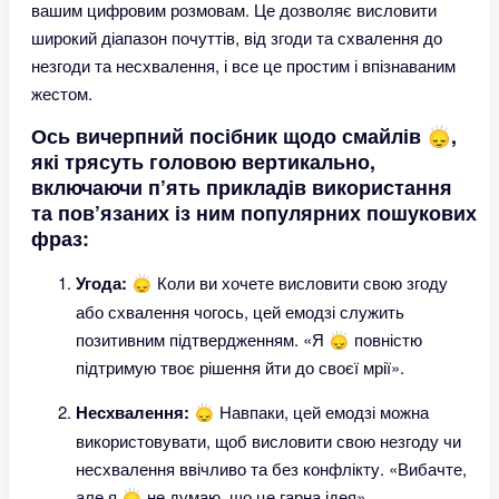
вашим цифровим розмовам. Це дозволяє висловити
широкий діапазон почуттів, від згоди та схвалення до
незгоди та несхвалення, і все це простим і впізнаваним
жестом.
Ось вичерпний посібник щодо смайлів 🙂‍↕️,
які трясуть головою вертикально,
включаючи п’ять прикладів використання
та пов’язаних із ним популярних пошукових
фраз:
Угода:
🙂‍↕️ Коли ви хочете висловити свою згоду
або схвалення чогось, цей емодзі служить
позитивним підтвердженням. «Я 🙂‍↕️ повністю
підтримую твоє рішення йти до своєї мрії».
Несхвалення:
🙂‍↕️ Навпаки, цей емодзі можна
використовувати, щоб висловити свою незгоду чи
несхвалення ввічливо та без конфлікту. «Вибачте,
але я 🙂‍↕️ не думаю, що це гарна ідея».