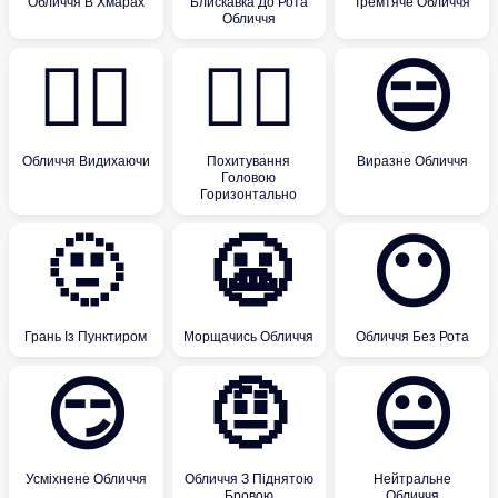
Обличчя В Хмарах
Блискавка До Рота
Тремтяче Обличчя
Обличчя
😮‍💨
🙂‍↔️
😑
Обличчя Видихаючи
Похитування
Виразне Обличчя
Головою
Горизонтально
🫥
😬
😶
Грань Із Пунктиром
Морщачись Обличчя
Обличчя Без Рота
😏
🤨
😐
Усміхнене Обличчя
Обличчя З Піднятою
Нейтральне
Бровою
Обличчя