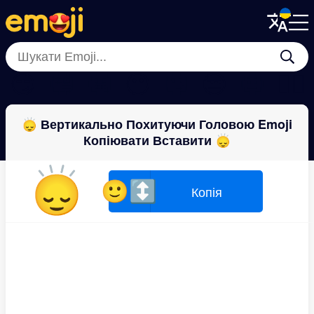
Menu
Menu
Close
Close
😏
🤥
😬
😶
🙄
😒
🤨
😶‍🌫️
🙂‍↕️ Вертикально Похитуючи Головою Emoji
Копіювати Вставити 🙂‍↕️
🙂‍↕️
🙂‍↕️
Копія