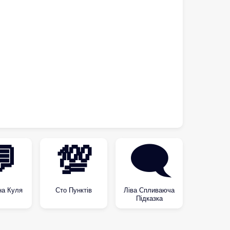

💯
🗨
на Куля
Сто Пунктів
Ліва Спливаюча
Підказка