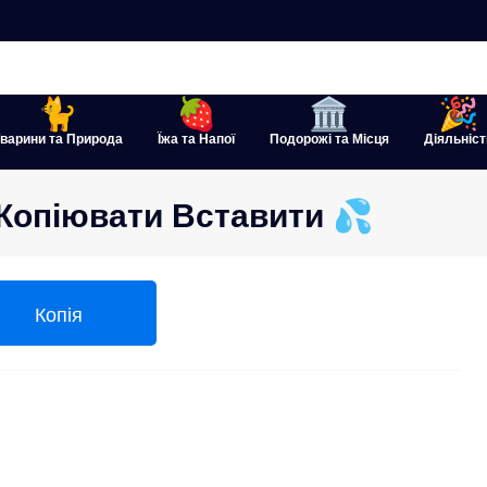
варини та Природа
Їжа та Напої
Подорожі та Місця
Діяльніст
 Копіювати Вставити 💦
Копія