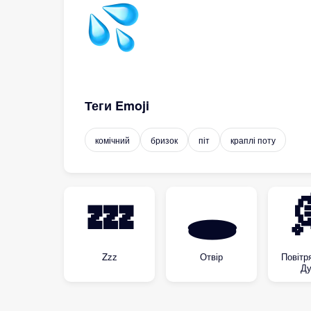
Теги Emoji
комічний
бризок
піт
краплі поту
💤
🕳
Zzz
Отвір
Повітр
Ду