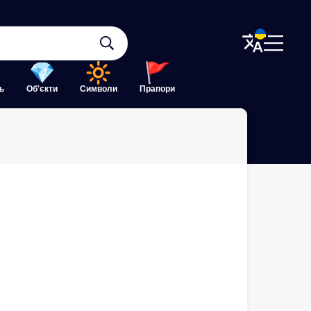
ь
Об'єкти
Символи
Прапори