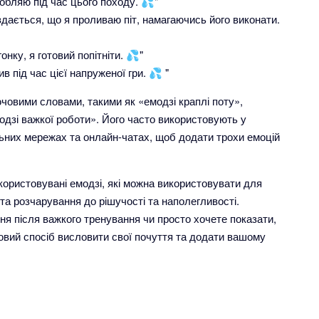
робляю під час цього походу. 💦"
здається, що я проливаю піт, намагаючись його виконати.
онку, я готовий попітніти. 💦"
в під час цієї напруженої гри. 💦 "
човими словами, такими як «емодзі краплі поту»,
одзі важкої роботи». Його часто використовують у
льних мережах та онлайн-чатах, щоб додати трохи емоцій
користовувані емодзі, які можна використовувати для
 та розчарування до рішучості та наполегливості.
ня після важкого тренування чи просто хочете показати,
овий спосіб висловити свої почуття та додати вашому