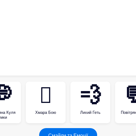
💭
🫯
💨

яна Куля
Хмара Бою
Лихий Геть
Повітря
мки
Смайли та Емоції