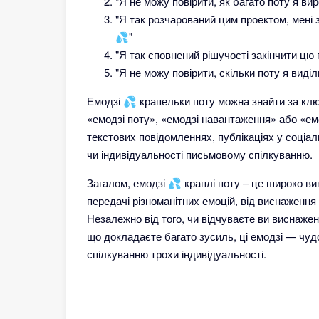
"Я не можу повірити, як багато поту я ви
"Я так розчарований цим проектом, мені 
💦"
"Я так сповнений рішучості закінчити цю г
"Я не можу повірити, скільки поту я виділи
Емодзі 💦 крапельки поту можна знайти за клю
«емодзі поту», «емодзі навантаження» або «ем
текстових повідомленнях, публікаціях у соціа
чи індивідуальності письмовому спілкуванню.
Загалом, емодзі 💦 краплі поту – це широко ви
передачі різноманітних емоцій, від виснаження
Незалежно від того, чи відчуваєте ви виснажен
що докладаєте багато зусиль, ці емодзі — чуд
спілкуванню трохи індивідуальності.