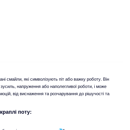
ані смайли, які символізують піт або важку роботу. Він
 зусиль, напруження або наполегливої роботи, і може
оцій, від виснаження та розчарування до рішучості та
краплі поту: