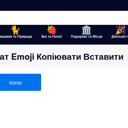
варини та Природа
Їжа та Напої
Подорожі та Місця
Діяльніст
ат Emoji Копіювати Вставити 
Копія