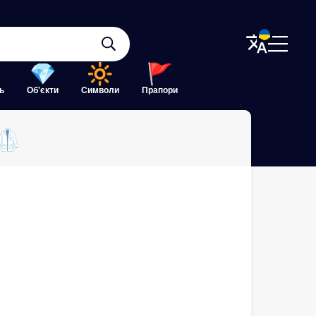
ь
Об'єкти
Символи
Прапори
🥼