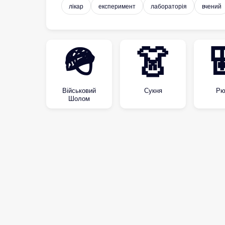
лікар
експеримент
лабораторія
вчений
🪖
👗
Військовий
Сукня
Рю
Шолом