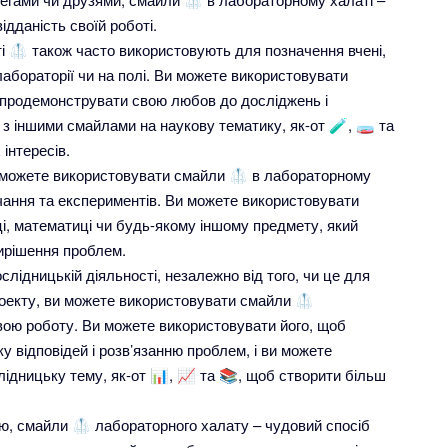
дданість своїй роботі.
і 🥼 також часто використовують для позначення вчені,
лабораторії чи на полі. Ви можете використовувати
 продемонструвати свою любов до досліджень і
х з іншими смайлами на наукову тематику, як-от 🧪, 🧫 та
інтересів.
и можете використовувати смайли 🥼 в лабораторному
чання та експериментів. Ви можете використовувати
і, математиці чи будь-якому іншому предмету, який
ирішення проблем.
лідницькій діяльності, незалежно від того, чи це для
роекту, ви можете використовувати смайли 🥼
ою роботу. Ви можете використовувати його, щоб
 відповідей і розв’язанню проблем, і ви можете
ідницьку тему, як-от 📊, 📈 та 📚, щоб створити більш
ю, смайли 🥼 лабораторного халату – чудовий спосіб