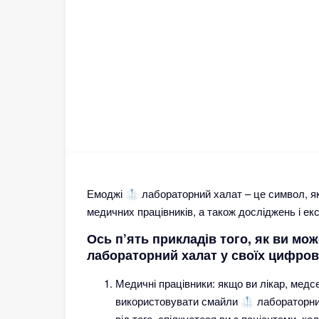
Емоджі 🥼 лабораторний халат – це символ, як
медичних працівників, а також досліджень і ек
Ось п’ять прикладів того, як ви мо
лабораторний халат у своїх цифров
Медичні працівники: якщо ви лікар, медс
використовувати смайли 🥼 лабораторни
від того, спілкуєтеся ви з пацієнтами, к