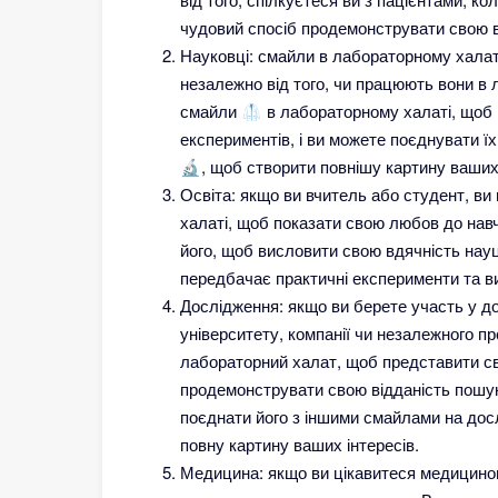
чудовий спосіб продемонструвати свою ві
Науковці: смайли в лабораторному халат
незалежно від того, чи працюють вони в 
смайли 🥼 в лабораторному халаті, щоб
експериментів, і ви можете поєднувати ї
🔬, щоб створити повнішу картину ваших 
Освіта: якщо ви вчитель або студент, в
халаті, щоб показати свою любов до нав
його, щоб висловити свою вдячність науц
передбачає практичні експерименти та в
Дослідження: якщо ви берете участь у дос
університету, компанії чи незалежного п
лабораторний халат, щоб представити св
продемонструвати свою відданість пошуку
поєднати його з іншими смайлами на досл
повну картину ваших інтересів.
Медицина: якщо ви цікавитеся медицино