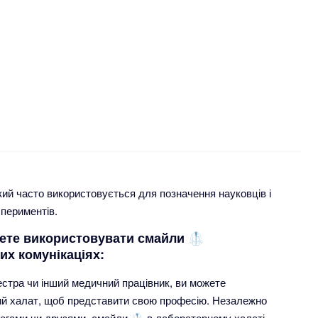
ий часто використовується для позначення науковців і
спериментів.
жете використовувати смайли 🥼
их комунікаціях:
естра чи інший медичний працівник, ви можете
й халат, щоб представити свою професію. Незалежно
олегами чи друзями, смайли 🥼 в лабораторному халаті –