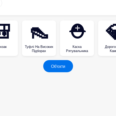
🎒
👠
⛑

кзак
Туфлі На Високих
Каска
Дорого
Підборах
Рятувальника
Кам
Об'єкти