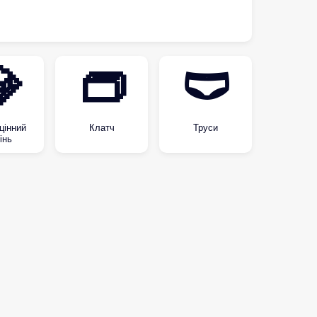

👝
🩲
цінний
Клатч
Труси
інь