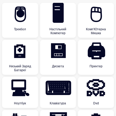
🖲
🖥
🖱
Трекбол
Настільний
Комп'Ютерна
Компютер
Мишка
🪫
💾
🖨
Низький Заряд
Дискета
Принтер
Батареї
💻
⌨
📀
Ноутбук
Клавіатура
Dvd