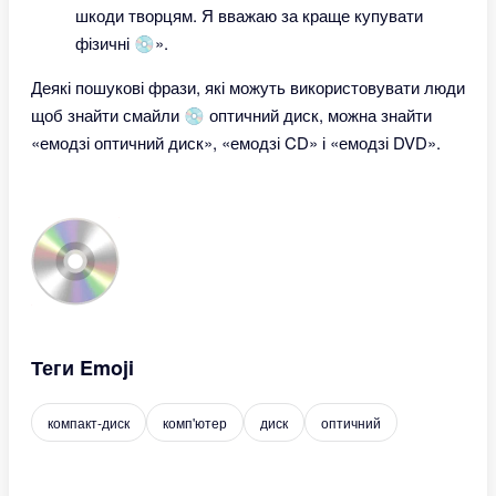
шкоди творцям. Я вважаю за краще купувати
фізичні 💿».
Деякі пошукові фрази, які можуть використовувати люди
щоб знайти смайли 💿 оптичний диск, можна знайти
«емодзі оптичний диск», «емодзі CD» і «емодзі DVD».
Теги Emoji
компакт-диск
комп'ютер
диск
оптичний