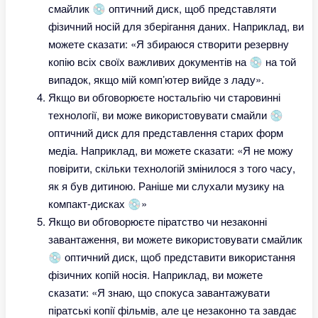
смайлик 💿 оптичний диск, щоб представляти
фізичний носій для зберігання даних. Наприклад, ви
можете сказати: «Я збираюся створити резервну
копію всіх своїх важливих документів на 💿 на той
випадок, якщо мій комп’ютер вийде з ладу».
Якщо ви обговорюєте ностальгію чи старовинні
технології, ви може використовувати смайли 💿
оптичний диск для представлення старих форм
медіа. Наприклад, ви можете сказати: «Я не можу
повірити, скільки технологій змінилося з того часу,
як я був дитиною. Раніше ми слухали музику на
компакт-дисках 💿»
Якщо ви обговорюєте піратство чи незаконні
завантаження, ви можете використовувати смайлик
💿 оптичний диск, щоб представити використання
фізичних копій носія. Наприклад, ви можете
сказати: «Я знаю, що спокуса завантажувати
піратські копії фільмів, але це незаконно та завдає