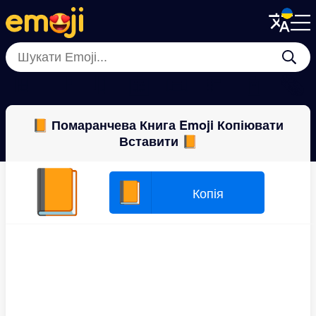
Menu
Menu
Close
Close
📔
📑
🔖
📰
📜
📒
📓
🗞
📙 Помаранчева Книга Emoji Копіювати
Вставити 📙
📙
📙
Копія