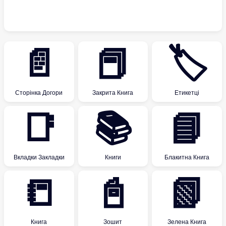
📄
📕
🏷
Сторінка Догори
Закрита Книга
Етикетці
📑
📚
📘
Вкладки Закладки
Книги
Блакитна Книга
📒
📓
📗
Книга
Зошит
Зелена Книга