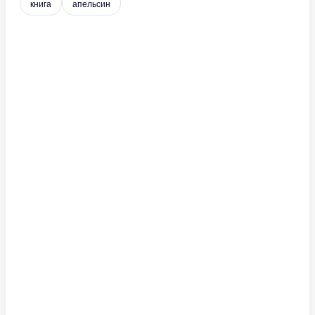
книга
апельсин