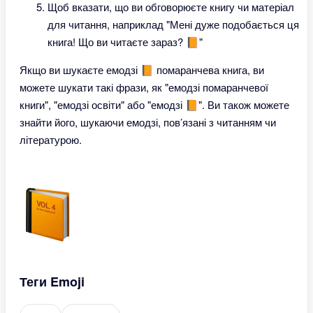
Щоб вказати, що ви обговорюєте книгу чи матеріал
для читання, наприклад "Мені дуже подобається ця
книга! Що ви читаєте зараз? 📙"
Якщо ви шукаєте емодзі 📙 помаранчева книга, ви
можете шукати такі фрази, як "емодзі помаранчевої
книги", "емодзі освіти" або "емодзі 📙". Ви також можете
знайти його, шукаючи емодзі, пов’язані з читанням чи
літературою.
Теги Emoji