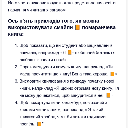
Його часто використовують для представлення освіти,
навчання чи читання загалом.
Ось п’ять прикладів того, як можна
використовувати смайли 📙 помаранчева
книга:
Щоб показати, що ви студент або зацікавлені в
навчанні, наприклад «Я 📙- люблячий ботанік і я
люблю пізнавати нове!»
Порекомендувати комусь книгу, наприклад «Ти
маєш прочитати цю книгу! Вона така хороша! 📙»
Висловити хвилювання з приводу початку нової
книги, наприклад «Я щойно отримав нову книгу, і я
не можу дочекатися, щоб зануритися в неї! 📙»
Щоб пожартувати чи каламбур, пов’язаний з
книгами чи читанням, наприклад « Я такий
книжковий хробак, я міг би читати годинами
поспіль. 📙"