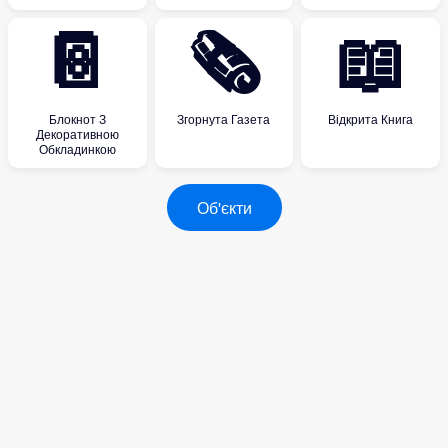
📔
🗞
📖
Блокнот З
Згорнута Газета
Відкрита Книга
Декоративною
Обкладинкою
Об'єкти