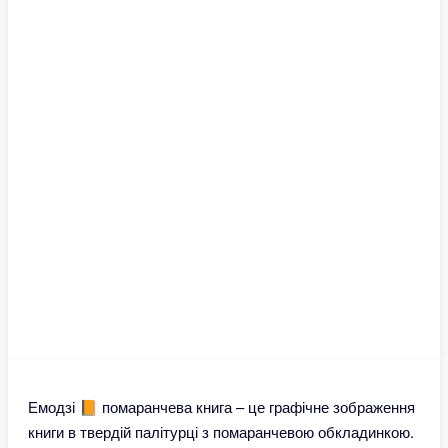
Емодзі 📙 помаранчева книга – це графічне зображення
книги в твердій палітурці з помаранчевою обкладинкою.