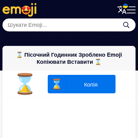
Menu
Menu
Close
Close
⏲
🕝
🕓
⏳
🕗
🕘
🕙
🕒
⌛ Пісочний Годинник Зроблено Emoji
Копіювати Вставити ⌛
⌛
⌛
Копія