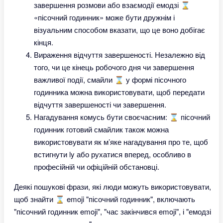
завершення розмови або взаємодії емодзі ⌛
«пісочний годинник» може бути дружнім і
візуальним способом вказати, що це воно добігає
кінця.
Вираження відчуття завершеності. Незалежно від
того, чи це кінець робочого дня чи завершення
важливої події, смайли ⌛ у формі пісочного
годинника можна використовувати, щоб передати
відчуття завершеності чи завершення.
Нагадування комусь бути своєчасним: ⌛ пісочний
годинник готовий смайлик також можна
використовувати як м’яке нагадування про те, щоб
встигнути ly або рухатися вперед, особливо в
професійній чи офіційній обстановці.
Деякі пошукові фрази, які люди можуть використовувати,
щоб знайти ⌛ emoji "пісочний годинник", включають
"пісочний годинник emoji", "час закінчився emoji", і "емодзі