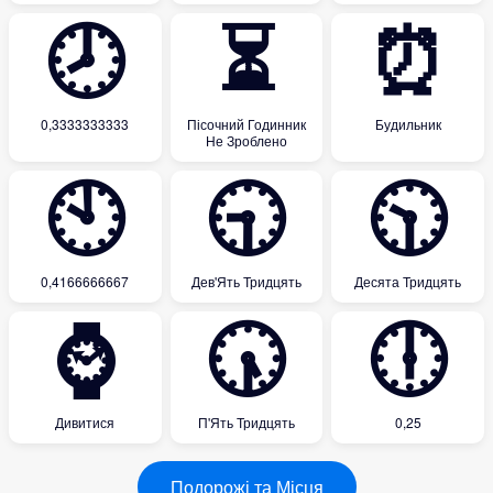
🕗
⏳
⏰
0,3333333333
Пісочний Годинник
Будильник
Не Зроблено
🕙
🕤
🕥
0,4166666667
Дев'Ять Тридцять
Десята Тридцять
⌚
🕠
🕕
Дивитися
П'Ять Тридцять
0,25
Подорожі та Місця