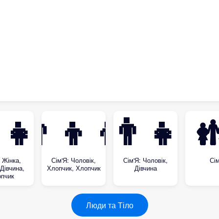

‍👧‍👦
👨‍👦‍👦
👨‍👧

: Жінка,
Сім'Я: Чоловік,
Сім'Я: Чоловік,
Сім
 Дівчина,
Хлопчик, Хлопчик
Дівчина
пчик
Люди та Тіло