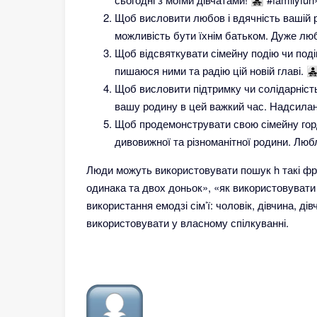
Щоб висловити любов і вдячність вашій р
можливість бути їхнім батьком. Дуже люблю 
Щоб відсвяткувати сімейну подію чи поді
пишаюся ними та радію цій новій главі. 👨‍👧‍
Щоб висловити підтримку чи солідарність
вашу родину в цей важкий час. Надсилання л
Щоб продемонструвати свою сімейну горд
дивовижної та різноманітної родини. Люблю в
Люди можуть використовувати пошук h такі фра
одинака та двох доньок», «як використовувати е
використання емодзі сім’ї: чоловік, дівчина, д
використовувати у власному спілкуванні.