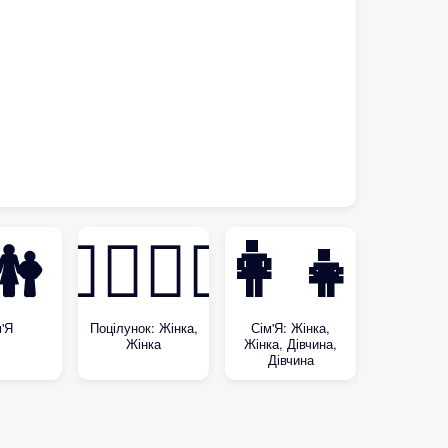

👩‍❤️‍💋‍👩
👩‍👩‍👧‍👧
'Я
Поцілунок: Жінка,
Сім'Я: Жінка,
Жінка
Жінка, Дівчина,
Дівчина