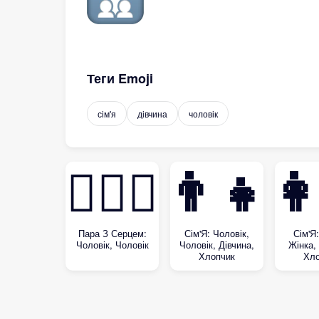
Теги Emoji
сім'я
дівчина
чоловік
👨‍❤️‍👨
👨‍👨‍👧‍
👩‍👩
Пара З Серцем:
Сім'Я: Чоловік,
Сім'Я
Чоловік, Чоловік
Чоловік, Дівчина,
Жінка,
Хлопчик
Хло