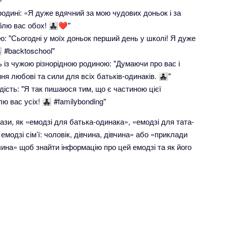
одині: «Я дуже вдячний за мою чудових доньок і за
вас обох! 👨‍👧‍👧❤️"
ю: "Сьогодні у моїх доньок перший день у школі! Я дуже
👧 #backtoschool"
 із чужою різнорідною родиною: "Думаючи про вас і
юбові та сили для всіх батьків-одинаків. 👨‍👧‍👧"
ість: "Я так пишаюся тим, що є частиною цієї
ас усіх! 👨‍👧‍👧 #familybonding"
зи, як «емодзі для батька-одинака», «емодзі для тата-
модзі сім’ї: чоловік, дівчина, дівчина» або «приклади
івчина» щоб знайти інформацію про цей емодзі та як його