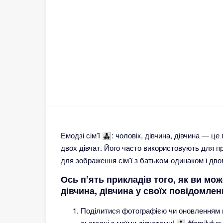
Емодзі сім’ї 👨‍👧‍👧: чоловік, дівчина, дівчина 
двох дівчат. Його часто використовують для п
для зображення сім’ї з батьком-одинаком і дв
Ось п’ять прикладів того, як ви может
дівчина, дівчина у своїх повідомле
Поділитися фотографією чи оновленням пр
сьогодні з моїми дівчатами! 👨‍👧‍👧 #familyfun