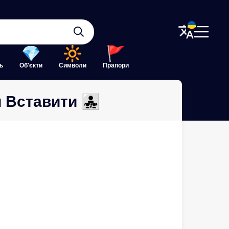
ь
Об'єкти
Символи
Прапори
ставити 👨‍👧‍👧