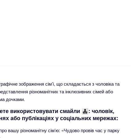
— це графічне зображення сім’ї, що складається з чоловіка та
редставлення різноманітних та інклюзивних сімей або
ома дочками.
е використовувати смайли 👨‍👧‍👧: чоловік,
ннях або публікаціях у соціальних мережах:
о вашу різноманітну сім’ю: «Чудово провів час у парку
»