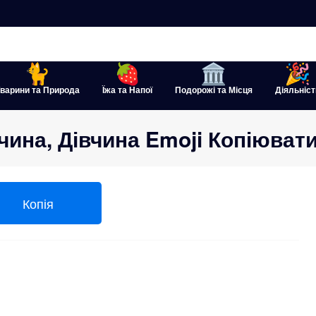
варини та Природа
Їжа та Напої
Подорожі та Місця
Діяльніст
Дівчина, Дівчина Emoji Копіювати В
Копія