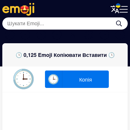
Menu
Menu
Close
Close
🕣
🕡
🕦
🕤
⌛
⏱
🕝
🕘
🕒 0,125 Emoji Копіювати Вставити 🕒
🕒
🕒
Копія