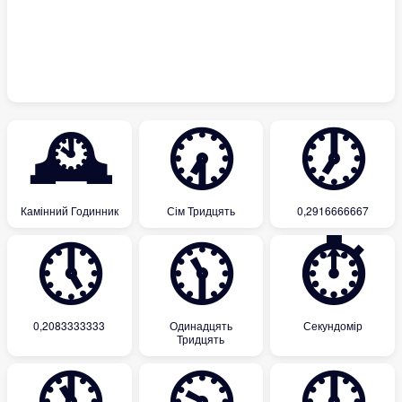
🕰
🕢
🕖
Камінний Годинник
Сім Тридцять
0,2916666667
🕔
🕦
⏱
0,2083333333
Одинадцять
Секундомір
Тридцять