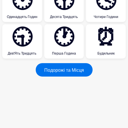
🕚
🕥
🕓
Одинадцять Годин
Десята Тридцять
Чотири Години
🕤
🕐
⏰
Дев'Ять Тридцять
Перша Година
Будильник
Подорожі та Місця