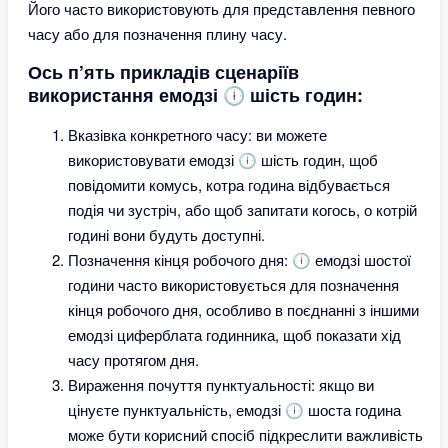
Його часто використовують для представлення певного
часу або для позначення плину часу.
Ось п’ять прикладів сценаріїв
використання емодзі 🕕 шість годин:
Вказівка конкретного часу: ви можете
використовувати емодзі 🕕 шість годин, щоб
повідомити комусь, котра година відбувається
подія чи зустріч, або щоб запитати когось, о котрій
годині вони будуть доступні.
Позначення кінця робочого дня: 🕕 емодзі шостої
години часто використовується для позначення
кінця робочого дня, особливо в поєднанні з іншими
емодзі циферблата годинника, щоб показати хід
часу протягом дня.
Вираження почуття пунктуальності: якщо ви
цінуєте пунктуальність, емодзі 🕕 шоста година
може бути корисний спосіб підкреслити важливість