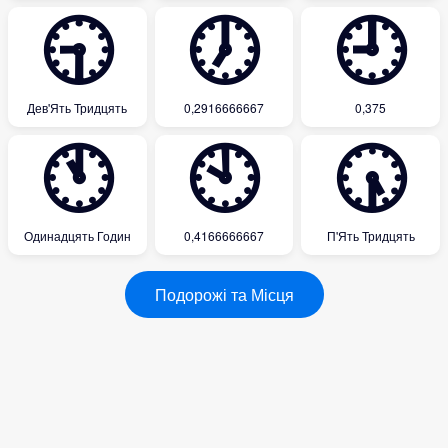
🕤
🕖
🕘
Дев'Ять Тридцять
0,2916666667
0,375
🕚
🕙
🕠
Одинадцять Годин
0,4166666667
П'Ять Тридцять
Подорожі та Місця