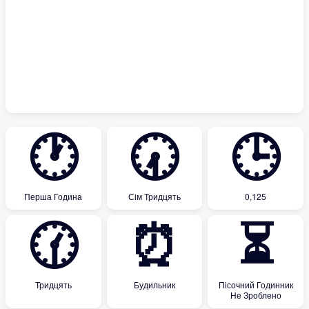
🕐
🕢
🕒
Перша Година
Сім Тридцять
0,125
🕜
⏰
⏳
Тридцять
Будильник
Пісочний Годинник
Не Зроблено