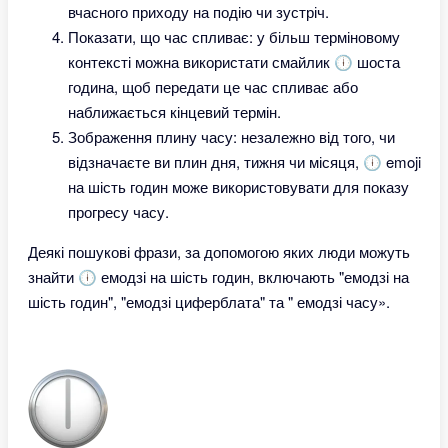
вчасного приходу на подію чи зустріч.
Показати, що час спливає: у більш терміновому
контексті можна використати смайлик 🕕 шоста
година, щоб передати це час спливає або
наближається кінцевий термін.
Зображення плину часу: незалежно від того, чи
відзначаєте ви плин дня, тижня чи місяця, 🕕 emoji
на шість годин може використовувати для показу
прогресу часу.
Деякі пошукові фрази, за допомогою яких люди можуть
знайти 🕕 емодзі на шість годин, включають "емодзі на
шість годин", "емодзі циферблата" та " емодзі часу».