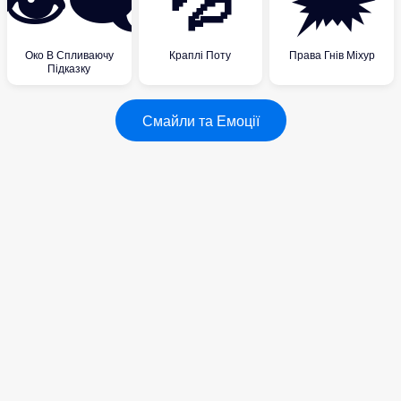
👁️‍🗨️
💦
🗯
Око В Спливаючу
Краплі Поту
Права Гнів Міхур
Підказку
Смайли та Емоції