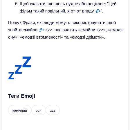
Щоб вказати, що щось нудне або нецікаве: "Цей
фільм такий повільний, я от-от впаду 💤".
Пошук Фрази, які люди можуть використовувати, щоб
знайти смайли 💤 zzz, включають «смайли zzz», «емодзі
сну», «емодзі втомленості» та «емодзі дрімоти».
Теги Emoji
комічний
сон
zzz