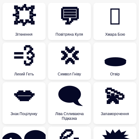
💥
💬
🫯
Зіткнення
Повітряна Куля
Хмара Бою
💨
💢
🕳
Лихий Геть
Символ Гніву
Отвір
💋
🗨
💫
Знак Поцілунку
Ліва Спливаюча
Запаморочення
Підказка