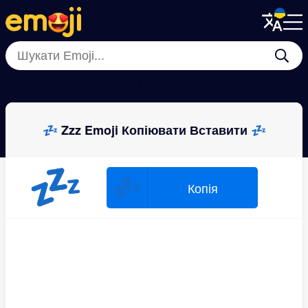
Menu
Menu
Close
Close
💦
👁️‍🗨️
💨
🫯
💬
🕳
💋
💭
💤 Zzz Emoji Копіювати Вставити 💤
💤
💤
Копія