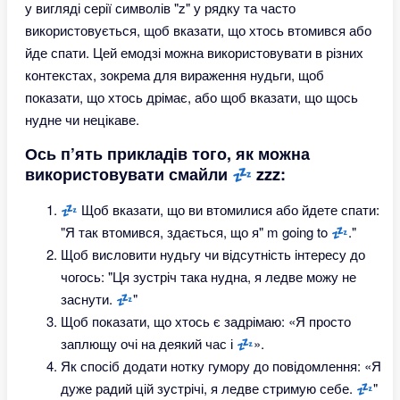
у вигляді серії символів "z" у рядку та часто
використовується, щоб вказати, що хтось втомився або
йде спати. Цей емодзі можна використовувати в різних
контекстах, зокрема для вираження нудьги, щоб
показати, що хтось дрімає, або щоб вказати, що щось
нудне чи нецікаве.
Ось п’ять прикладів того, як можна
використовувати смайли 💤 zzz:
💤 Щоб вказати, що ви втомилися або йдете спати:
"Я так втомився, здається, що я" m going to 💤."
Щоб висловити нудьгу чи відсутність інтересу до
чогось: "Ця зустріч така нудна, я ледве можу не
заснути. 💤"
Щоб показати, що хтось є задрімаю: «Я просто
заплющу очі на деякий час і 💤».
Як спосіб додати нотку гумору до повідомлення: «Я
дуже радий цій зустрічі, я ледве стримую себе. 💤"