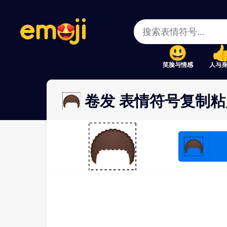
Menu
Menu
Close
Close
笑脸与情感
人与
🦱 卷发 表情符号复制粘
🦱
🦱