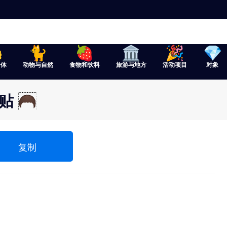
身体
动物与自然
食物和饮料
旅游与地方
活动项目
对象
贴 🦱
复制