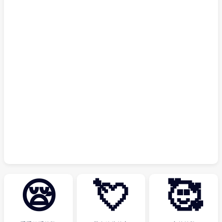
😪
💘
🥰