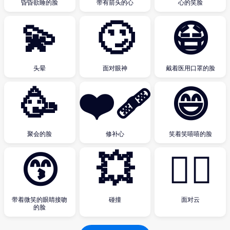
昏昏欲睡的脸
带有箭头的心
心的笑脸
💫
🙄
😷
头晕
面对眼神
戴着医用口罩的脸
🥳
❤️‍🩹
😄
聚会的脸
修补心
笑着笑嘻嘻的脸
😙
💥
😶‍🌫️
带着微笑的眼睛接吻
碰撞
面对云
的脸