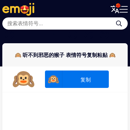
Menu
Menu
Close
Close
😈
🙂
🤮
🤕
😃
😍
😲
🫥
🙉 听不到邪恶的猴子 表情符号复制粘贴 🙉
🙉
🙉
复制