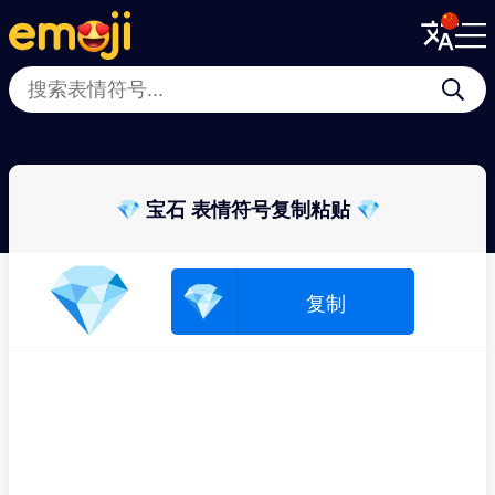
Menu
Menu
Close
Close
💍
🪖
🧣
🎓
👗
💄
👡
📿
💎 宝石 表情符号复制粘贴 💎
💎
💎
复制