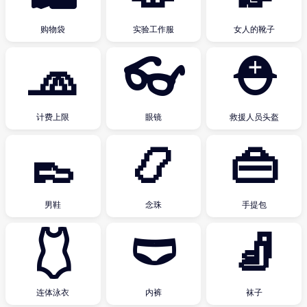
购物袋
实验工作服
女人的靴子
🧢
👓
⛑
计费上限
眼镜
救援人员头盔
👞
📿
👜
男鞋
念珠
手提包
🩱
🩲
🧦
连体泳衣
内裤
袜子