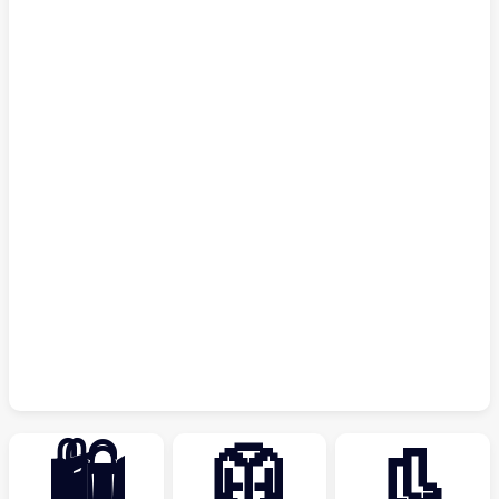
🛍
🥼
👢