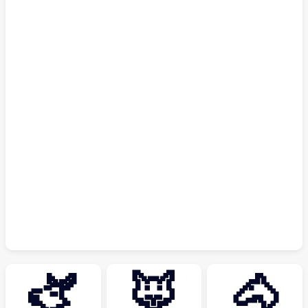
🫏
🦊
🐴