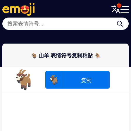
Menu
Menu
Close
Close
🐈
🦔
🐕‍🦺
🦓
🐰
🐮
🐻
🐀
🐐 山羊 表情符号复制粘贴 🐐
🐐
🐐
复制