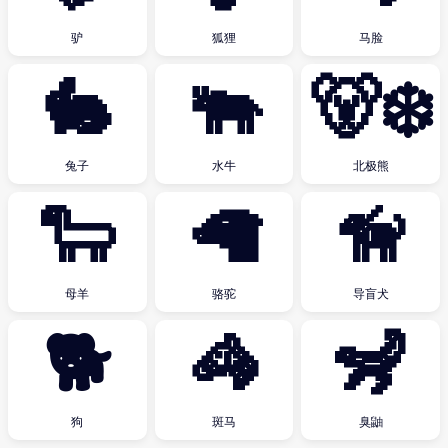
驴
狐狸
马脸
🐇
🐃
🐻‍❄️
兔子
水牛
北极熊
🐑
🦙
🦮
母羊
骆驼
导盲犬
🐕
🦓
🦨
狗
斑马
臭鼬