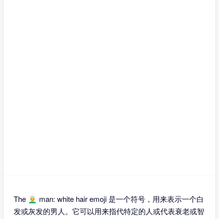
The 👨‍🦳 man: white hair emoji 是一个符号，用来表示一个白
发或灰发的男人。它可以用来指代特定的人或代表衰老或智