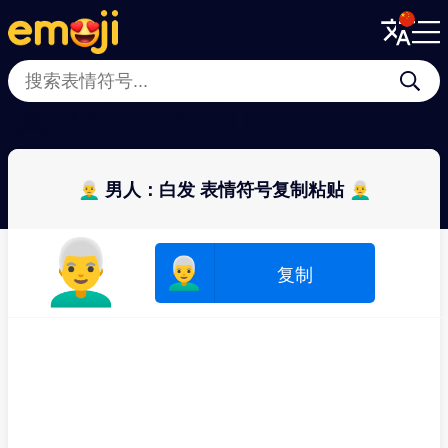
Menu
Menu
Close
Close
👱
👩‍🦳
🧔
👩‍🦰
🧔‍♀️
👨
👨‍🦲
🧑
👨‍🦳 男人：白发 表情符号复制粘贴 👨‍🦳
👨‍🦳
👨‍🦳
复制