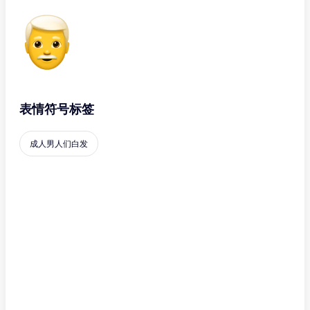
表情符号标签
成人男人们白发