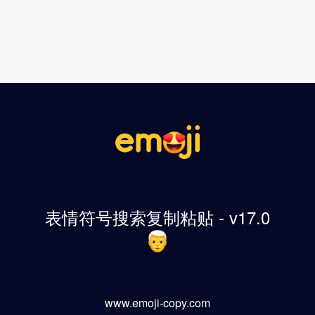
表情符号搜索复制粘贴 - v17.0
www.emoji-copy.com