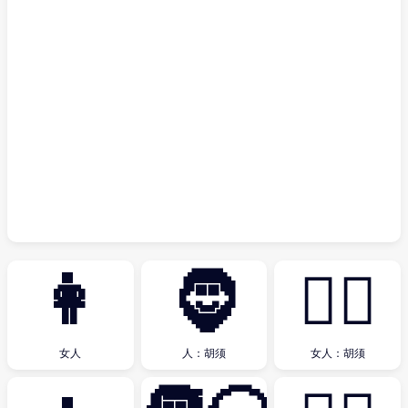
👩
🧔
🧔‍♀️
女人
人：胡须
女人：胡须