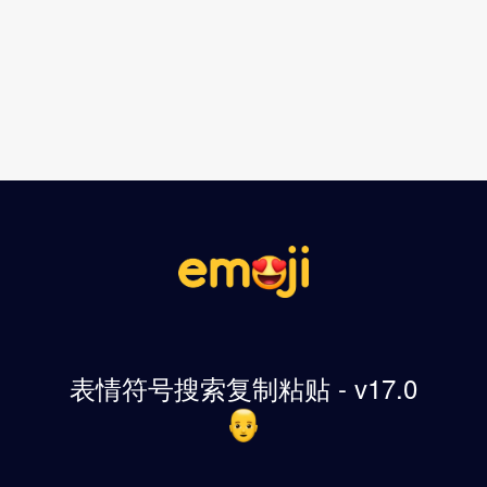
表情符号搜索复制粘贴 - v17.0