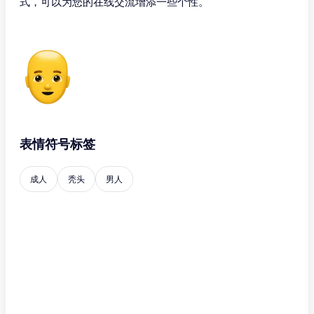
式，可以为您的在线交流增添一些个性。
表情符号标签
成人
秃头
男人