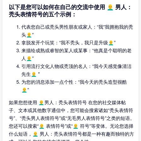
以下是您可以如何在自己的交流中使用 👨‍🦲 男人：
秃头表情符号的五个示例：
代表您自己或秃头男性朋友或家人：“我”我拥抱我的秃
头👨‍🦲”
拿脱发开个玩笑：“我不秃头，我只是升级👨‍🦲”
来描绘成熟或睿智的某人或某事：“他真是个聪明的老
人👨‍🦲”
引用流行文化人物或秃顶的名人：“我今天感觉像清洁
先生👨‍🦲 "
为您的消息添加一点个性：“我今天的秃头造型很酷
👨‍🦲”
如果您想使用 👨‍🦲男人：秃头表情符号 在您的社交媒体帖
子、文本或其他数字通信中，您可能会搜索诸如“秃头表情符
号”、“秃头男人表情符号”或“无毛男人表情符号”之类的短语。
您还可以搜索“👨‍🦲 表情符号”或“👨‍🦲 符号”等变体。无论您选择
什么短语，👨‍🦲 男人：秃头表情符号都是一种有趣而独特的方