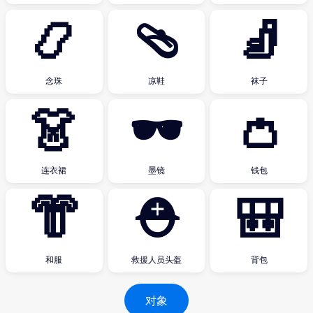
📿
🩴
🧦
念珠
凉鞋
袜子
👗
🕶
👛
连衣裙
墨镜
钱包
👘
⛑
🎒
和服
救援人员头盔
背包
对象