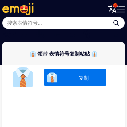
Menu
Menu
Close
Close
👓
📿
🪮
🧢
👟
🩰
💄
👞
👔 领带 表情符号复制粘贴 👔
👔
👔
复制