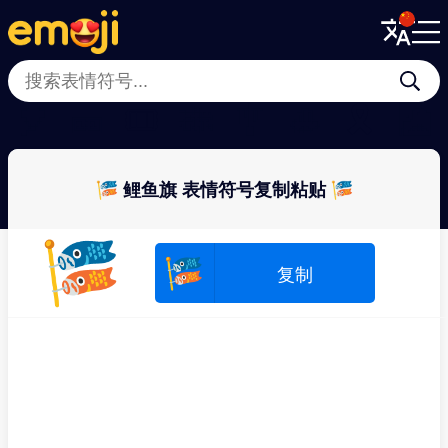
Menu
Menu
Close
Close
🎈
🎫
🎟
🎋
🎐
🎍
🎗
🎑
🎏 鲤鱼旗 表情符号复制粘贴 🎏
🎏
🎏
复制