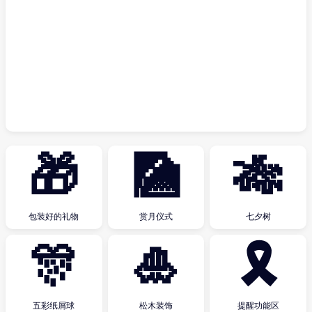
🎁
🎑
🎋
包装好的礼物
赏月仪式
七夕树
🎊
🎍
🎗
五彩纸屑球
松木装饰
提醒功能区