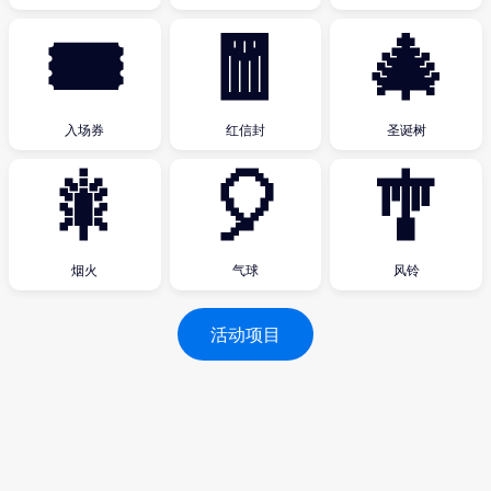
🎟
🧧
🎄
入场券
红信封
圣诞树
🎇
🎈
🎐
烟火
气球
风铃
活动项目