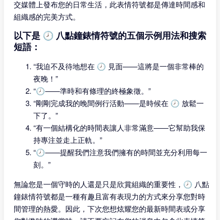
交媒體上發布您的日常生活，此表情符號都是傳達時間感和
組織感的完美方式。
以下是 🕗 八點鐘錶情符號的五個示例用法和搜索
短語：
“我迫不及待地想在 🕗 見面——這將是一個非常棒的
夜晚！”
“🕗——準時和有條理的終極象徵。”
“剛剛完成我的晚間例行活動——是時候在 🕗 放鬆一
下了。”
“有一個結構化的時間表讓人非常滿意——它幫助我保
持專注並走上正軌。”
“🕗——提醒我們注意我們擁有的時間並充分利用每一
刻。”
無論您是一個守時的人還是只是欣賞組織的重要性，🕗 八點
鐘錶情符號都是一種有趣且富有表現力的方式來分享您對時
間管理的熱愛。因此，下次您想炫耀您的最新時間表或分享