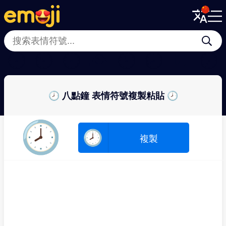
Menu
Menu
Close
Close
🕛
🕙
🕕
🕰
🕚
🕣
⏰
🕖
🕗 八點鐘 表情符號複製粘貼 🕗
🕗
🕗
複製