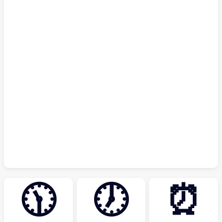
🕦
🕖
⏰