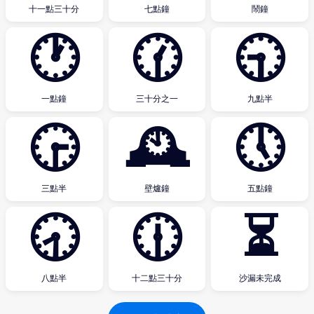
十一點三十分
七點鐘
鬧鐘
🕐
🕜
🕤
一點鐘
三十分之一
九點半
🕞
🕰
🕔
三點半
壁爐鐘
五點鐘
🕣
🕧
⏳
八點半
十二點三十分
沙漏未完成