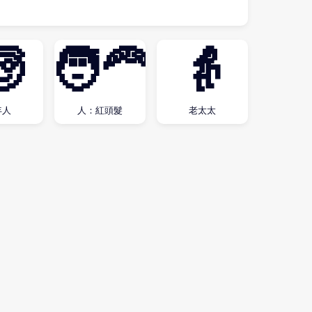

🧑‍🦰
👵
年人
人：紅頭髮
老太太