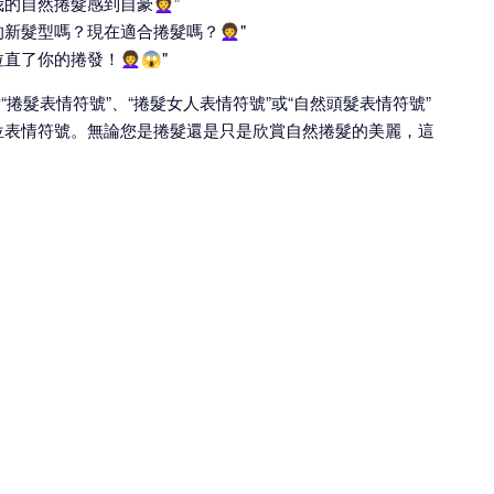
然捲髮感到自豪👩‍🦱”
髮型嗎？現在適合捲髮嗎？👩‍🦱"
你的捲發！👩‍🦱😱"
搜索“捲髮表情符號”、“捲髮女人表情符號”或“自然頭髮表情符號”
位表情符號。無論您是捲髮還是只是欣賞自然捲髮的美麗，這