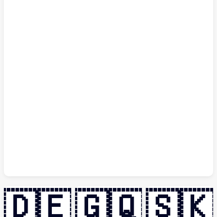
🇩🇪
🇬🇶
🇸🇰