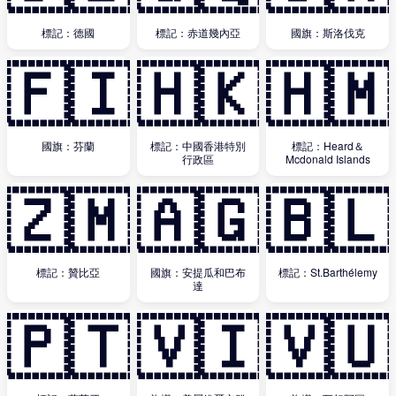
標記：德國
標記：赤道幾內亞
國旗：斯洛伐克
🇫🇮
🇭🇰
🇭🇲
國旗：芬蘭
標記：中國香港特別
標記：Heard＆
行政區
Mcdonald Islands
🇿🇲
🇦🇬
🇧🇱
標記：贊比亞
國旗：安提瓜和巴布
標記：St.Barthélemy
達
🇵🇹
🇻🇮
🇻🇺