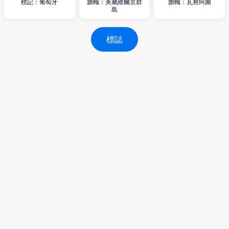
標記：葡萄牙
旗幟：美屬維爾京群
旗幟：瓦努阿圖
島
標誌