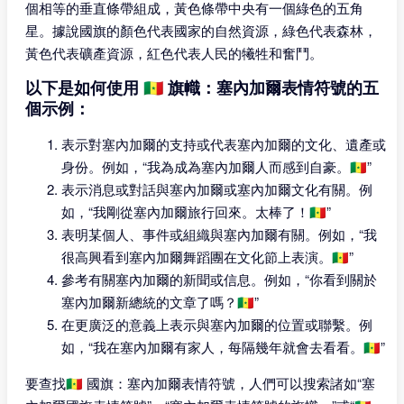
個相等的垂直條帶組成，黃色條帶中央有一個綠色的五角
星。據說國旗的顏色代表國家的自然資源，綠色代表森林，
黃色代表礦產資源，紅色代表人民的犧牲和奮鬥。
以下是如何使用 🇸🇳 旗幟：塞內加爾表情符號的五
個示例：
表示對塞內加爾的支持或代表塞內加爾的文化、遺產或
身份。例如，“我為成為塞內加爾人而感到自豪。🇸🇳”
表示消息或對話與塞內加爾或塞內加爾文化有關。例
如，“我剛從塞內加爾旅行回來。太棒了！🇸🇳”
表明某個人、事件或組織與塞內加爾有關。例如，“我
很高興看到塞內加爾舞蹈團在文化節上表演。🇸🇳”
參考有關塞內加爾的新聞或信息。例如，“你看到關於
塞內加爾新總統的文章了嗎？🇸🇳”
在更廣泛的意義上表示與塞內加爾的位置或聯繫。例
如，“我在塞內加爾有家人，每隔幾年就會去看看。🇸🇳”
要查找🇸🇳 國旗：塞內加爾表情符號，人們可以搜索諸如“塞