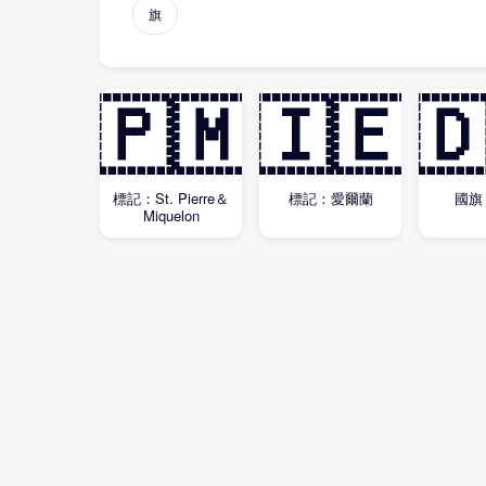
旗
🇵🇲
🇮🇪

標記：St. Pierre＆
標記：愛爾蘭
國旗
Miquelon