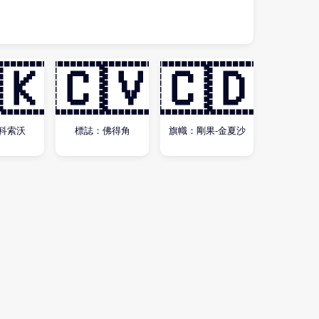
🇰
🇨🇻
🇨🇩
科索沃
標誌：佛得角
旗幟：剛果-金夏沙