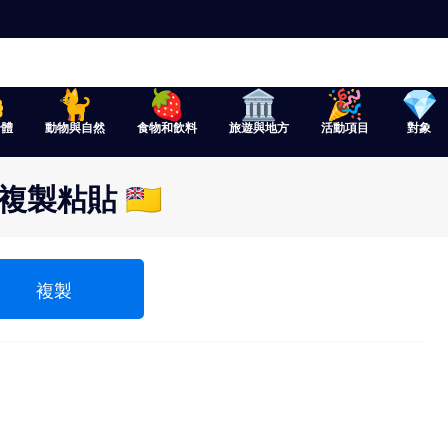
身體
動物與自然
食物和飲料
旅遊與地方
活動項目
對象
製粘貼 🇳🇺
複製