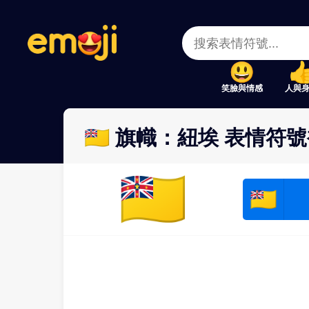
Menu
Menu
Close
Close
笑臉與情感
人與
🇳🇺 旗幟：紐埃 表情符號複
🇳🇺
🇳🇺