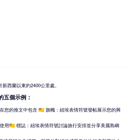
於新西蘭以東約2400公里處。
號的五個示例：
您的推文中包含 🇳🇺 旗幟：紐埃表情符號發帖展示您的興
用🇳🇺 標誌：紐埃表情符號討論旅行安排並分享美麗島嶼