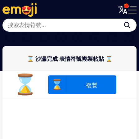
Menu
Menu
Close
Close
🕢
🕦
⏲
🕟
🕜
🕔
🕒
🕙
⌛ 沙漏完成 表情符號複製粘貼 ⌛
⌛
⌛
複製