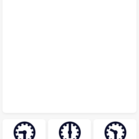
🕤
🕕
🕥