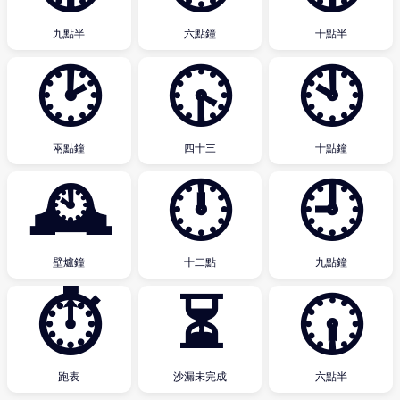
九點半
六點鐘
十點半
🕑
🕟
🕙
兩點鐘
四十三
十點鐘
🕰
🕛
🕘
壁爐鐘
十二點
九點鐘
⏱
⏳
🕡
跑表
沙漏未完成
六點半