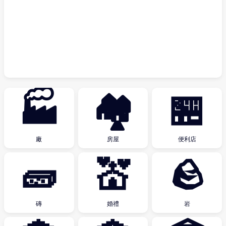
🏭
🏘
🏪
廠
房屋
便利店
🧱
💒
🪨
磚
婚禮
岩