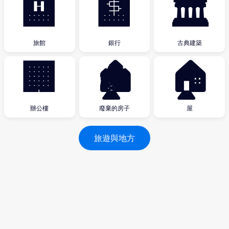
🏨
🏦
🏛
旅館
銀行
古典建築
🏢
🏚
🏠
辦公樓
廢棄的房子
屋
旅遊與地方