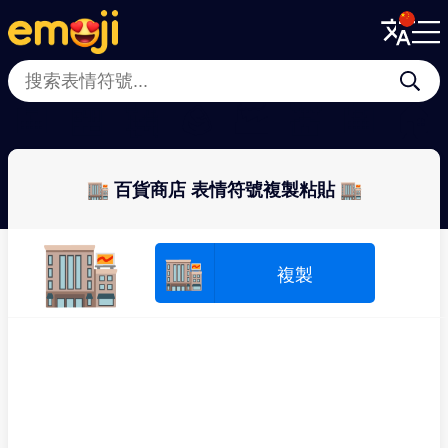
Menu
Menu
Close
Close
🏣
🏪
🗽
🪨
🏭
💒
🏤
🏠
🏬 百貨商店 表情符號複製粘貼 🏬
🏬
🏬
複製