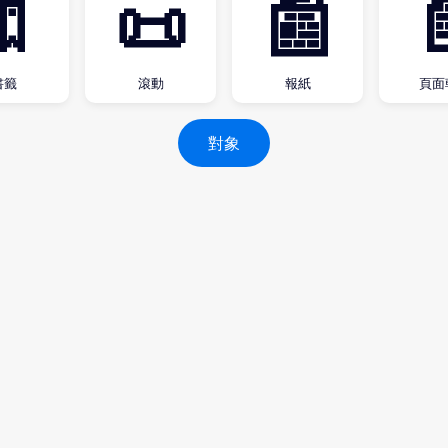
🔖
📜
📰

書籤
滾動
報紙
頁面
對象