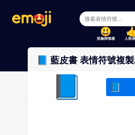
Menu
Menu
Close
Close
笑臉與情感
人與
📘 藍皮書 表情符號複製
📘
📘