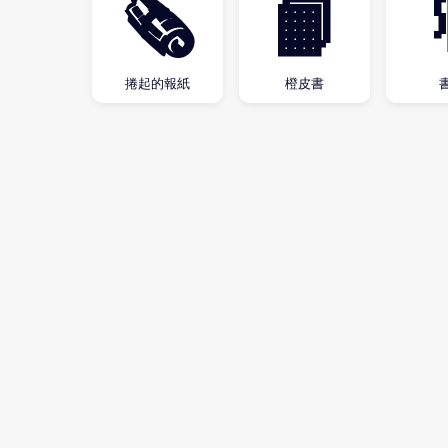
🗞
📙
捲起的報紙
橙皮書