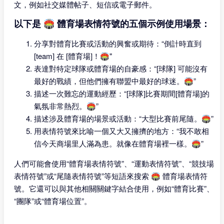
文，例如社交媒體帖子、短信或電子郵件。
以下是 🏟 體育場表情符號的五個示例使用場景：
分享對體育比賽或活動的興奮或期待：“倒計時直到
[team] 在 [體育場]！🏟"
表達對特定球隊或體育場的自豪感：“[球隊] 可能沒有
最好的戰績，但他們擁有聯盟中最好的球迷。🏟”
描述一次難忘的運動經歷：“[球隊]比賽期間[體育場]的
氣氛非常熱烈。🏟”
描述涉及體育場的場景或活動：“大型比賽前尾隨。🏟”
用表情符號來比喻一個又大又擁擠的地方：“我不敢相
信今天商場里人滿為患。就像在體育場裡一樣。🏟”
人們可能會使用“體育場表情符號”、“運動表情符號”、“競技場
表情符號”或“尾隨表情符號”等短語來搜索 🏟 體育場表情符
號。它還可以與其他相關關鍵字結合使用，例如“體育比賽”、
“團隊”或“體育場位置”。