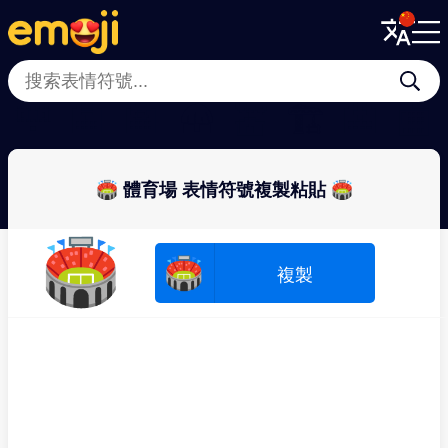
Menu
Menu
Close
Close
🏰
🏣
🏤
🛖
💒
🏗
🏥
🏬
🏟 體育場 表情符號複製粘貼 🏟
🏟
🏟
複製