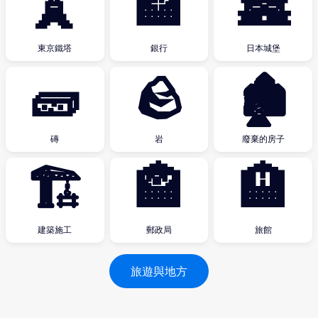
🗼
🏦
🏯
東京鐵塔
銀行
日本城堡
🧱
🪨
🏚
磚
岩
廢棄的房子
🏗
🏤
🏨
建築施工
郵政局
旅館
旅遊與地方