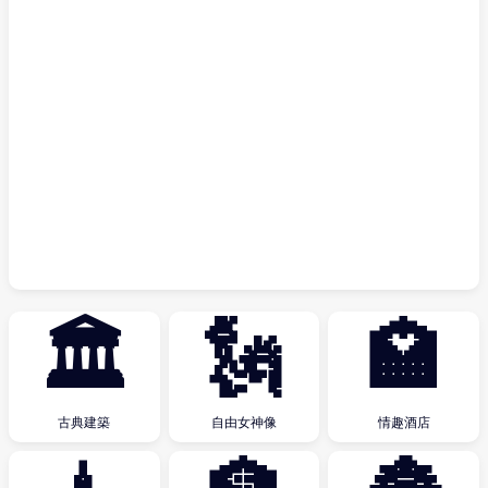
🏛
🗽
🏩
古典建築
自由女神像
情趣酒店