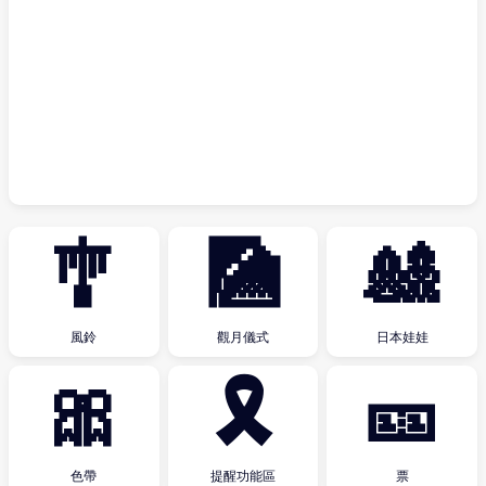
🎐
🎑
🎎
風鈴
觀月儀式
日本娃娃
🎀
🎗
🎫
色帶
提醒功能區
票