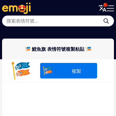
Menu
Menu
Close
Close
🎍
🎋
🎊
🎟
🎉
🎗
🧨
🎑
🎏 鯉魚旗 表情符號複製粘貼 🎏
🎏
🎏
複製