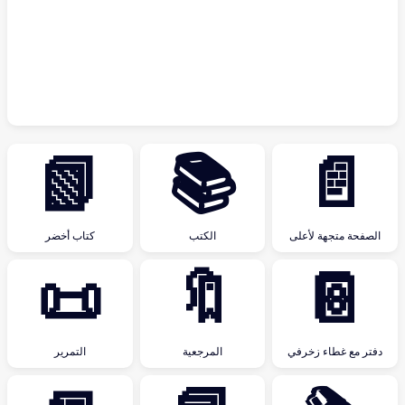
📗
📚
📄
الصفحة متجهة لأعلى
الكتب
كتاب أخضر
📜
🔖
📔
دفتر مع غطاء زخرفي
المرجعية
التمرير