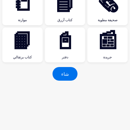
📒
📘
🗞
صحيفة مطوية
كتاب أزرق
موازنة
📙
📓
📰
جريدة
دفتر
كتاب برتقالي
شاء