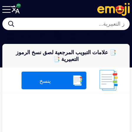
📰
📜
📔
🗞
📘
📒
🔖
📄
📑 علامات التبويب المرجعية لصق نسخ الرموز
التعبيرية 📑
📑
📑
ينسخ