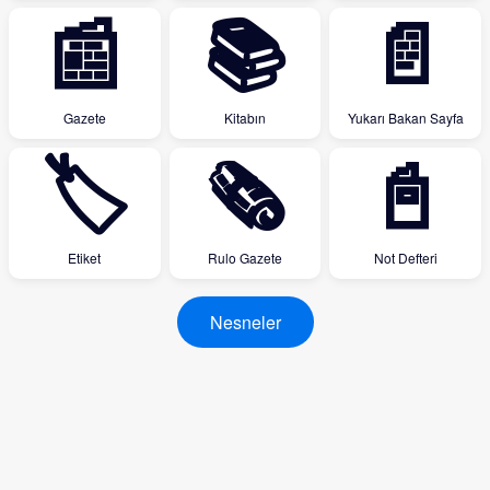
📰
📚
📄
Gazete
Kitabın
Yukarı Bakan Sayfa
🏷
🗞
📓
Etiket
Rulo Gazete
Not Defteri
Nesneler