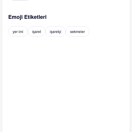
Emoji Etiketleri
yer imi
işaret
işaretçi
sekmeler