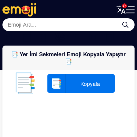
Menu
Menu
Close
Close
📃
📰
📗
📚
📒
📜
📕
📖
📑 Yer İmi Sekmeleri Emoji Kopyala Yapıştır
📑
📑
📑
Kopyala