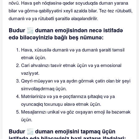
növü. Hava şeh nöqtəsinə qədər soyuduqda duman yarana
bilər və görmə qabiliyyətini xeyli azalda bilər. Tez-tez rütubətli,
dumanlı və ya rütubətli şəraitlə əlaqələndirilir.
Budur 🌫 duman emojisindən necə istifadə
edə biləcəyinizlə bağlı beş nümunə:
Hava, xüsusilə dumanlı və ya dumanlı şəraiti təmsil
etmək üçün.
Cari əhvalınızı təsvir etmək üçün və ya emosional
vəziyyət.
Qeyri-müəyyən və ya aydın görmək çətin olan bir şeyi
simvollaşdırmaq üçün.
Mətnlərinizə və ya e-poçtlarınıza şıltaqlıq və ya
oyuncaqlıq toxunuşu əlavə etmək üçün.
Mesajlarınızı unikal və göz oxşayan emoji ilə bəzəmək
üçün.
Budur 🌫 duman emojisini tapmaq üçün
istifadə edə biləcəyiniz bəzi axtarış ifadələri: