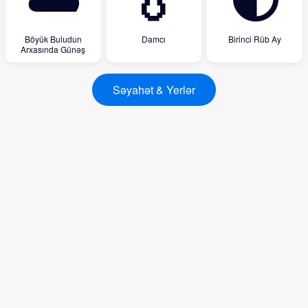
🌥
💧
🌓
Böyük Buludun
Damcı
Birinci Rüb Ay
Arxasında Günəş
Səyahət & Yerlər