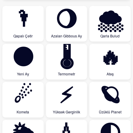
🌂
🌖
🌨
Qapalı Çətir
Azalan Gibbous Ay
Qarla Bulud
🌑
🌡
🔥
Yeni Ay
Termometr
Atəş
☄
⚡
🪐
Kometa
Yüksək Gərginlik
Üzüklü Planet