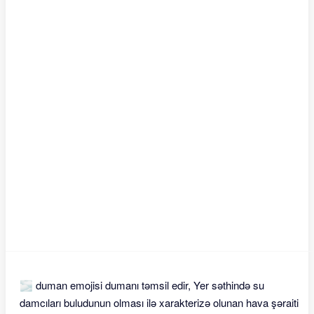
🌫 duman emojisi dumanı təmsil edir, Yer səthində su
damcıları buludunun olması ilə xarakterizə olunan hava şəraiti