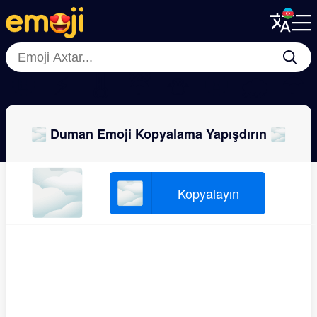
Menu
Menu
Close
Close
🌞
⚡
🌡
☔
⛄
🌚
🌧
☂
🌫 Duman Emoji Kopyalama Yapışdırın 🌫
🌫
🌫
Kopyalayın