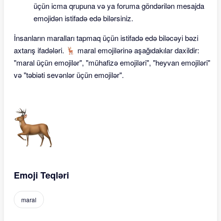
üçün icma qrupuna və ya foruma göndərilən mesajda
emojidən istifadə edə bilərsiniz.
İnsanların maralları tapmaq üçün istifadə edə biləcəyi bəzi
axtarış ifadələri. 🦌 maral emojilərinə aşağıdakılar daxildir:
"maral üçün emojilər", "mühafizə emojiləri", "heyvan emojiləri"
və "təbiəti sevənlər üçün emojilər".
Emoji Teqləri
maral