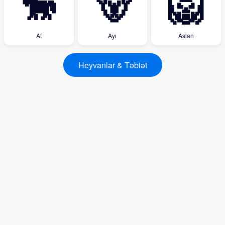
🐎
🐻
🦁
At
Ayı
Aslan
Heyvanlar & Təbiət