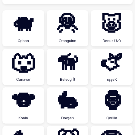
🐗
🦧
🐷
Qaban
Orangutan
Donuz Üzü
🐺
🦮
🫏
Canavar
Bələdçi İt
EşşəK
🐨
🐇
🦍
Koala
Dovşan
Qorilla