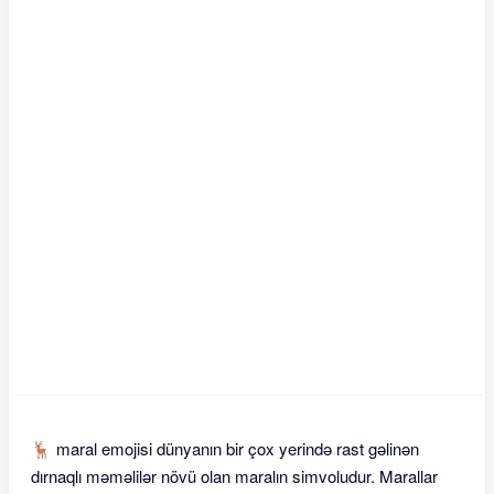
🦌 maral emojisi dünyanın bir çox yerində rast gəlinən
dırnaqlı məməlilər növü olan maralın simvoludur. Marallar