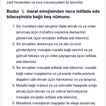
zərif hərəkətləri və incə xüsusiyyətləri ilə tanınırlar.
Budur 🦌 maral emojisindən necə istifadə edə
biləcəyinizlə bağlı beş nümunə:
Siz marallara olan sevginizi ifadə etmək və ya onları
qorumaq üçün mühafizə səylərinə dəstəyinizi
göstərmək üçün emojidən istifadə edə bilərsiniz.
Siz emojidən dostunuza və ya ailə üzvünə
göndərdiyiniz mesajda maralla bağlı sevimli və ya
gülməli hekayə və ya video paylaşmaq üçün istifadə
edə bilərsiniz.
Siz emojidən mesajda istifadə edə bilərsiniz. maralla
bağlı xəbər məqaləsinə və ya sosial media postuna
diqqətini cəlb etmək üçün həmkarınız və ya tanışınız.
Maralla bağlı məhsul və ya xidmətlər haqqında sorğu
almaq üçün biznes və ya xidmət təminatçısına
mesajda emojidən istifadə edə bilərsiniz..
Marallarla maraqlanan başqaları ilə əlaqə saxlamaq