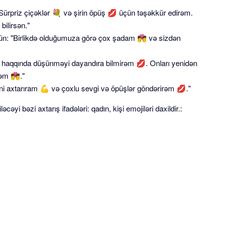
Sürpriz çiçəklər 💐 və şirin öpüş 💋 üçün təşəkkür edirəm.
bilirsən."
ün: "Birlikdə olduğumuza görə çox şadam 💏 və sizdən
 haqqında düşünməyi dayandıra bilmirəm 💋. Onları yenidən
rəm 💏."
i axtarıram 💪 və çoxlu sevgi və öpüşlər göndərirəm 💋."
iləcəyi bəzi axtarış ifadələri: qadın, kişi emojiləri daxildir.: