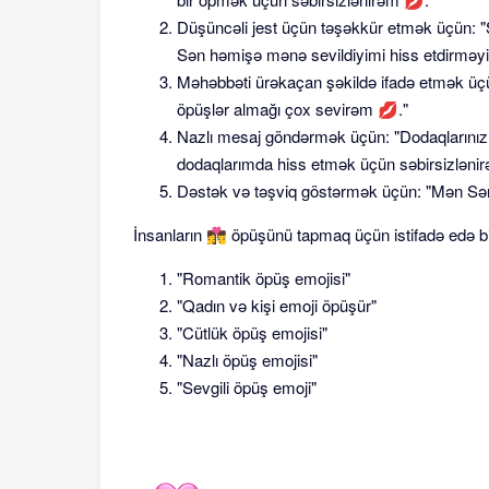
Düşüncəli jest üçün təşəkkür etmək üçün: "
Sən həmişə mənə sevildiyimi hiss etdirməyi 
Məhəbbəti ürəkaçan şəkildə ifadə etmək üç
öpüşlər almağı çox sevirəm 💋."
Nazlı mesaj göndərmək üçün: "Dodaqlarınız
dodaqlarımda hiss etmək üçün səbirsizləni
Dəstək və təşviq göstərmək üçün: "Mən Sən
İnsanların 👩‍❤️‍💋‍👨 öpüşünü tapmaq üçün istifadə edə b
"Romantik öpüş emojisi"
"Qadın və kişi emoji öpüşür"
"Cütlük öpüş emojisi"
"Nazlı öpüş emojisi"
"Sevgili öpüş emoji"