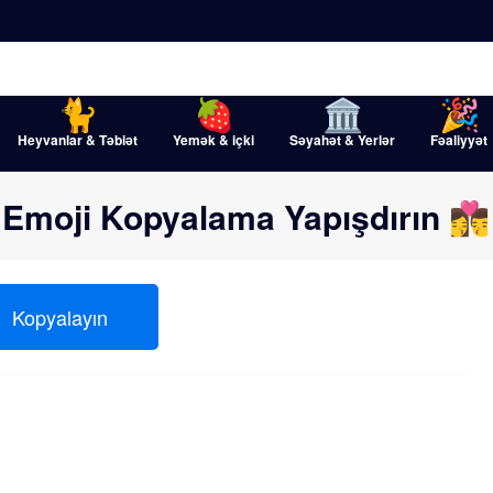
Heyvanlar & Təbiət
Yemək & içki
Səyahət & Yerlər
Fəaliyyət
i Emoji Kopyalama Yapışdırın 👩‍❤️‍💋‍👨
Kopyalayın