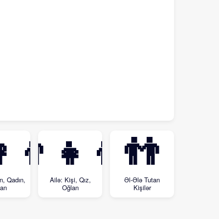
‍👦
👨‍👧‍👦
👬
n, Qadın,
Ailə: Kişi, Qız,
Əl-Ələ Tutan
an
Oğlan
Kişilər