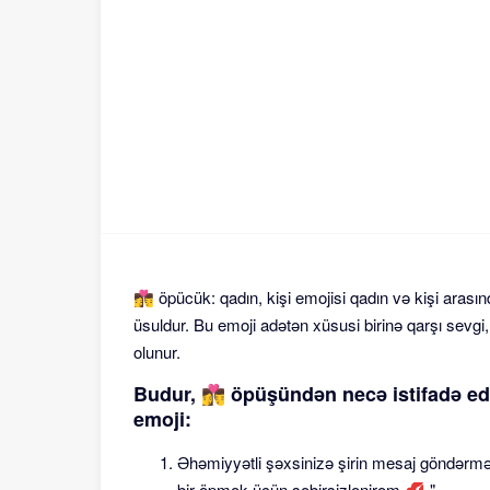
👩‍❤️‍💋‍👨 öpücük: qadın, kişi emojisi qadın və kişi
üsuldur. Bu emoji adətən xüsusi birinə qarşı sevgi
olunur.
Budur, 👩‍❤️‍💋‍👨 öpüşündən necə istifad
emoji:
Əhəmiyyətli şəxsinizə şirin mesaj göndərm
bir öpmək üçün səbirsizlənirəm 💋."