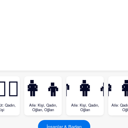
❤️‍👨
👨‍👩‍👦‍👦
👨‍👩‍👦
👩‍
üt: Qadın,
Ailə: Kişi, Qadın,
Ailə: Kişi, Qadın,
Ailə: Qadı
işi
Oğlan, Oğlan
Oğlan
Oğl
İnsanlar & Bədən