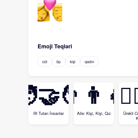
Emoji Teqləri
cüt
öp
kişi
qadın
🧑‍🤝‍🧑
👨‍👨‍👧
👩‍
Əl Tutan İnsanlar
Ailə: Kişi, Kişi, Qız
Ürəkli C
K