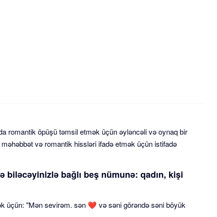
 arasında romantik öpüşü təmsil etmək üçün əyləncəli və oynaq bir
, məhəbbət və romantik hissləri ifadə etmək üçün istifadə
ə edə biləcəyinizlə bağlı beş nümunə: qadın, kişi
ək üçün: "Mən sevirəm. sən ❤️ və səni görəndə səni böyük