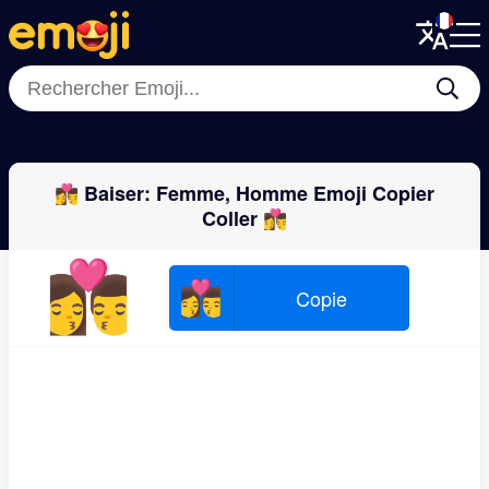
Menu
Menu
Close
Close
‍👦‍👦
👩‍👧‍👧
👩‍👩‍👧
👩‍👧‍👦
👨‍👦‍👦
👨‍👨‍👧‍👦
👩‍👩‍👦
👨‍👧‍
👩‍❤️‍💋‍👨 Baiser: Femme, Homme Emoji Copier
Coller 👩‍❤️‍💋‍👨
👩‍❤️‍💋‍👨
👩‍❤️‍💋‍👨
Copie