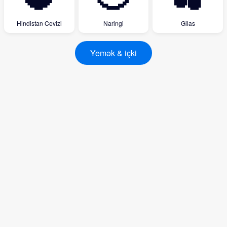
Hindistan Cevizi
Naringi
Gilas
Yemək & içki