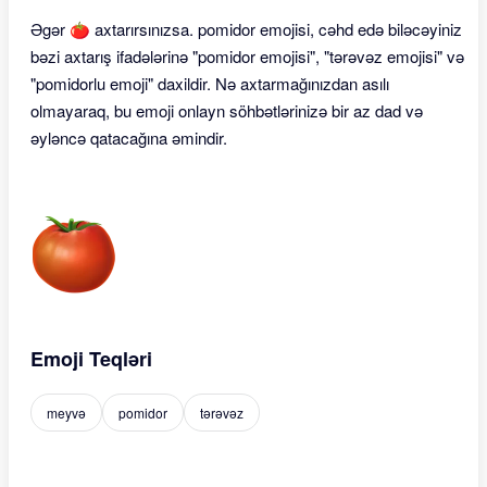
Əgər 🍅 axtarırsınızsa. pomidor emojisi, cəhd edə biləcəyiniz
bəzi axtarış ifadələrinə "pomidor emojisi", "tərəvəz emojisi" və
"pomidorlu emoji" daxildir. Nə axtarmağınızdan asılı
olmayaraq, bu emoji onlayn söhbətlərinizə bir az dad və
əyləncə qatacağına əmindir.
Emoji Teqləri
meyvə
pomidor
tərəvəz