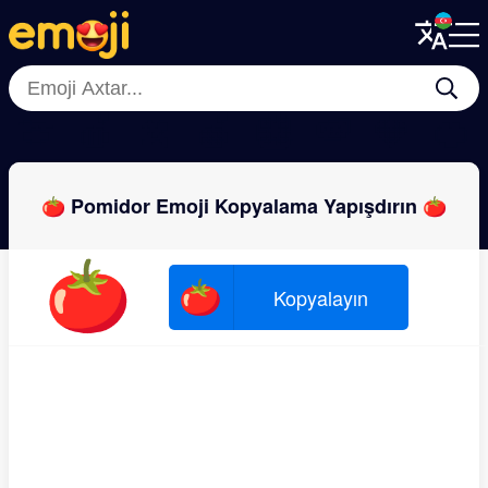
Menu
Menu
Close
Close
🍈
🍎
🍌
🍏
🥝
🍉
🍓
🍊
🍅 Pomidor Emoji Kopyalama Yapışdırın 🍅
🍅
🍅
Kopyalayın