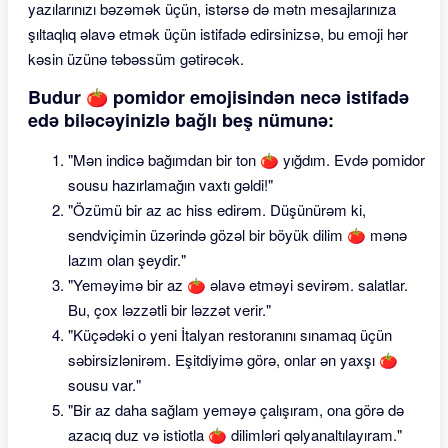
yazılarınızı bəzəmək üçün, istərsə də mətn mesajlarınıza
şıltaqlıq əlavə etmək üçün istifadə edirsinizsə, bu emoji hər
kəsin üzünə təbəssüm gətirəcək.
Budur 🍅 pomidor emojisindən necə istifadə
edə biləcəyinizlə bağlı beş nümunə:
"Mən indicə bağımdan bir ton 🍅 yığdım. Evdə pomidor
sousu hazırlamağın vaxtı gəldi!"
"Özümü bir az ac hiss edirəm. Düşünürəm ki,
sendviçimin üzərində gözəl bir böyük dilim 🍅 mənə
lazım olan şeydir."
"Yeməyimə bir az 🍅 əlavə etməyi sevirəm. salatlar.
Bu, çox ləzzətli bir ləzzət verir."
"Küçədəki o yeni İtalyan restoranını sınamaq üçün
səbirsizlənirəm. Eşitdiyimə görə, onlar ən yaxşı 🍅
sousu var."
"Bir az daha sağlam yeməyə çalışıram, ona görə də
azacıq duz və istiotla 🍅 dilimləri qəlyanaltılayıram."