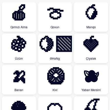
🍎
🍈
🥭
Qırmızı Alma
Qovun
Manqo
🍇
🍋‍🟩
🍓
Üzüm
ƏHəNg
Çiyələk
🍌
🥝
🫐
Banan
Kivi
Yaban Mersini
🥥
🍊
🍒