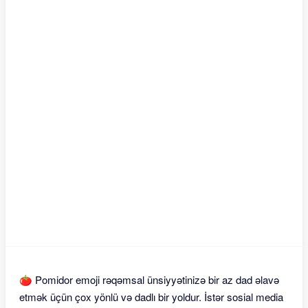
🍅 Pomidor emoji rəqəmsal ünsiyyətinizə bir az dad əlavə
etmək üçün çox yönlü və dadlı bir yoldur. İstər sosial media