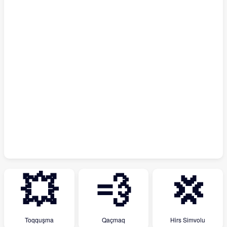
💥
💨
💢
Toqquşma
Qaçmaq
Hirs Simvolu