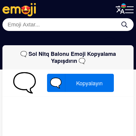
Menu
Menu
Close
Close
💭
💥
💢
🫯
💫
💤
🕳
💯
🗨 Sol Nitq Balonu Emoji Kopyalama
Yapışdırın 🗨
🗨
🗨
Kopyalayın