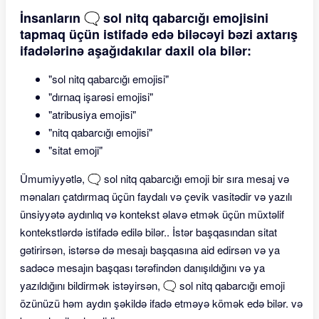
İnsanların 🗨 sol nitq qabarcığı emojisini
tapmaq üçün istifadə edə biləcəyi bəzi axtarış
ifadələrinə aşağıdakılar daxil ola bilər:
"sol nitq qabarcığı emojisi"
"dırnaq işarəsi emojisi"
"atribusiya emojisi"
"nitq qabarcığı emojisi"
"sitat emoji"
Ümumiyyətlə, 🗨 sol nitq qabarcığı emoji bir sıra mesaj və
mənaları çatdırmaq üçün faydalı və çevik vasitədir və yazılı
ünsiyyətə aydınlıq və kontekst əlavə etmək üçün müxtəlif
kontekstlərdə istifadə edilə bilər.. İstər başqasından sitat
gətirirsən, istərsə də mesajı başqasına aid edirsən və ya
sadəcə mesajın başqası tərəfindən danışıldığını və ya
yazıldığını bildirmək istəyirsən, 🗨 sol nitq qabarcığı emoji
özünüzü həm aydın şəkildə ifadə etməyə kömək edə bilər. və