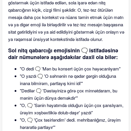
göstərmək üçün istifadə edilən, sola işarə edən nitq
qabarcığının kiçik, cizgi filmi şəklidir. O, tez-tez ötürülən
mesaja daha çox kontekst və nüans təmin etmək üçün mətn
və ya digər emoji ilə birləşdirilir və tez-tez mesajın başqasına
sitat gətirildiyini və ya aid edildiyini göstərmək üçün onlayn və
ya rəqəmsal ünsiyyət kontekstində istifadə olunur.
Sol nitq qabarcığı emojisinin 🗨 istifadəsinə
dair nümunələrə aşağıdakılar daxil ola bilər:
"O dedi 🗨 'Mən bu konsert üçün çox həyəcanlıyam"
"O yazdı 🗨 'O səhnənin nə qədər gərgin olduğuna
inana bilmirəm, partlayış kimi idi'"
"Dedilər 🗨 'Dəstəyinizə görə çox minnətdaram, bu
mənim üçün dünya deməkdir'"
"O, 🗨 'Sənin həyatımda olduğun üçün çox şanslıyam,
ürəyim xoşbəxtliklə dolub-daşır' yazdı"
"O, 🗨 'Çox təsirləndim' dedi. mehribanlığınız, ürəyim
hərarətlə partlayır'"