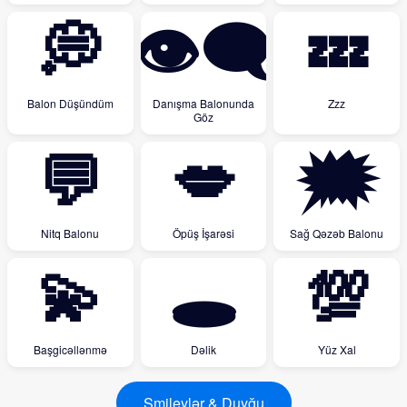
💭
👁️‍🗨️
💤
Balon Düşündüm
Danışma Balonunda
Zzz
Göz
💬
💋
🗯
Nitq Balonu
Öpüş İşarəsi
Sağ Qəzəb Balonu
💫
🕳
💯
Başgicəllənmə
Dəlik
Yüz Xal
Smileylər & Duyğu