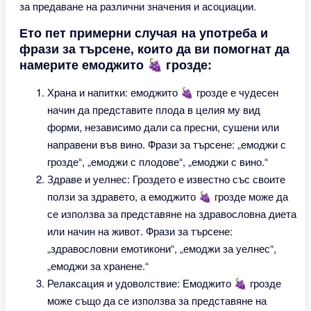
за предаване на различни значения и асоциации.
Ето пет примерни случая на употреба и
фрази за търсене, които да ви помогнат да
намерите емоджито 🍇 грозде:
Храна и напитки: емоджито 🍇 грозде е чудесен
начин да представите плода в целия му вид
форми, независимо дали са пресни, сушени или
направени във вино. Фрази за търсене: „емоджи с
грозде“, „емоджи с плодове“, „емоджи с вино.“
Здраве и уелнес: Гроздето е известно със своите
ползи за здравето, а емоджито 🍇 грозде може да
се използва за представяне на здравословна диета
или начин на живот. Фрази за търсене:
„здравословни емотикони“, „емоджи за уелнес“,
„емоджи за хранене.“
Релаксация и удоволствие: Емоджито 🍇 грозде
може също да се използва за представяне на