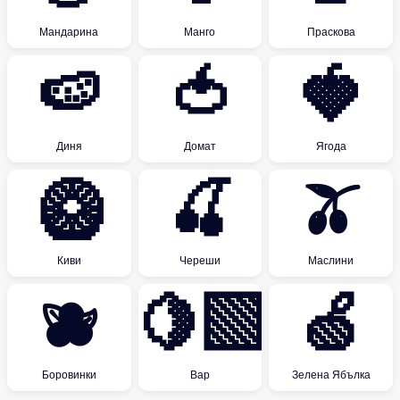
Мандарина
Манго
Праскова
🍉
🍅
🍓
Диня
Домат
Ягода
🥝
🍒
🫒
Киви
Череши
Маслини
🫐
🍋‍🟩
🍏
Боровинки
Вар
Зелена Ябълка