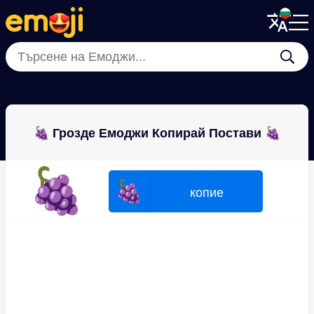
Menu
Menu
Close
Close
🍒
🫐
🍋‍🟩
🍈
🥭
🍐
🍊
🍏
🍇 Грозде Емоджи Копирай Постави 🍇
🍇
🍇
копие