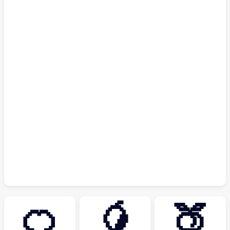
🍊
🥭
🍑