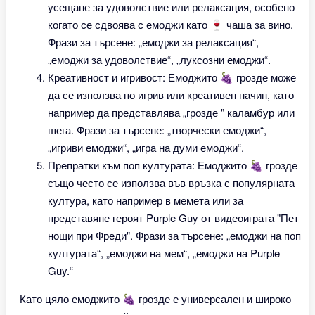
усещане за удоволствие или релаксация, особено
когато се сдвоява с емоджи като 🍷 чаша за вино.
Фрази за търсене: „емоджи за релаксация“,
„емоджи за удоволствие“, „луксозни емоджи“.
Креативност и игривост: Емоджито 🍇 грозде може
да се използва по игрив или креативен начин, като
например да представлява „грозде " каламбур или
шега. Фрази за търсене: „творчески емоджи“,
„игриви емоджи“, „игра на думи емоджи“.
Препратки към поп културата: Емоджито 🍇 грозде
също често се използва във връзка с популярната
култура, като например в мемета или за
представяне героят Purple Guy от видеоиграта "Пет
нощи при Фреди". Фрази за търсене: „емоджи на поп
културата“, „емоджи на мем“, „емоджи на Purple
Guy.“
Като цяло емоджито 🍇 грозде е универсален и широко