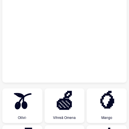
🫒
🍏
🥭
Oliivi-
Vihreä Omena
Mango