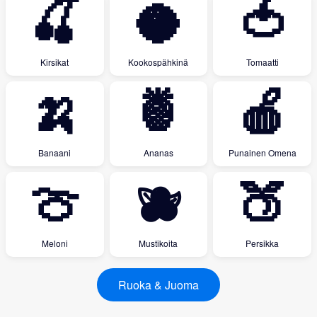
🍒
🥥
🍅
Kirsikat
Kookospähkinä
Tomaatti
🍌
🍍
🍎
Banaani
Ananas
Punainen Omena
🍈
🫐
🍑
Meloni
Mustikoita
Persikka
Ruoka & Juoma