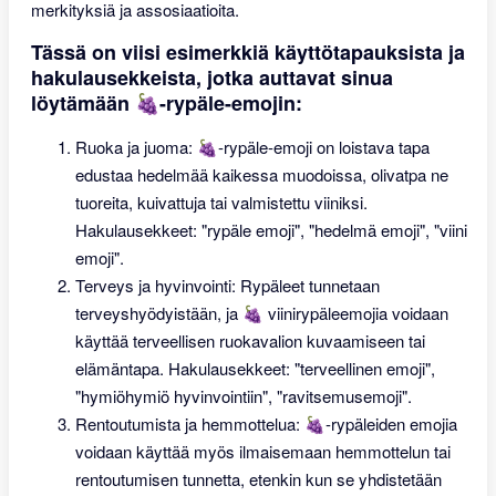
merkityksiä ja assosiaatioita.
Tässä on viisi esimerkkiä käyttötapauksista ja
hakulausekkeista, jotka auttavat sinua
löytämään 🍇-rypäle-emojin:
Ruoka ja juoma: 🍇-rypäle-emoji on loistava tapa
edustaa hedelmää kaikessa muodoissa, olivatpa ne
tuoreita, kuivattuja tai valmistettu viiniksi.
Hakulausekkeet: "rypäle emoji", "hedelmä emoji", "viini
emoji".
Terveys ja hyvinvointi: Rypäleet tunnetaan
terveyshyödyistään, ja 🍇 viinirypäleemojia voidaan
käyttää terveellisen ruokavalion kuvaamiseen tai
elämäntapa. Hakulausekkeet: "terveellinen emoji",
"hymiöhymiö hyvinvointiin", "ravitsemusemoji".
Rentoutumista ja hemmottelua: 🍇-rypäleiden emojia
voidaan käyttää myös ilmaisemaan hemmottelun tai
rentoutumisen tunnetta, etenkin kun se yhdistetään