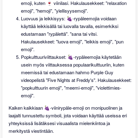
emoji, kuten 🍷 viinilasi. Hakulausekkeet: "relaxation
emoji", "hemoji", "ylellisyysemoji".
Luovuus ja leikkisyys: 🍇-rypäleemojia voidaan
käyttää leikkisällä tai luovalla tavalla, esimerkiksi
edustamaan "rypälettä". "sana tai vitsi.
Hakulausekkeet: "luova emoji", "leikkis emoji", "pun
emoji".
Popkulttuuriviittaukset: 🍇-rypäleemojia käytetään
usein myös viittauksessa populaarikulttuuriin, kuten
meemissä tai edustamaan hahmo Purple Guy
videopelistä "Five Nights at Freddy's". Hakulausekkeet:
"popkulttuurin emoji", "meemi-emoji", "violettimies-
emoji".
Kaiken kaikkiaan 🍇-viinirypäle-emoji on monipuolinen ja
laajalti tunnustettu symboli, jota voidaan käyttää useissa eri
yhteyksissä lisätäksesi visuaalista mielenkiintoa ja
merkitystä viestintään.