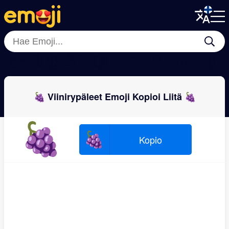
Menu
Menu
Close
Close
🫐
🍋‍🟩
🫒
🍋
🍌
🍒
🍎
🍐
🍇 Viinirypäleet Emoji Kopioi Liitä 🍇
🍇
🍇
Kopio