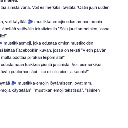
 sinistä väriä. Voit esimerkiksi twiitata "Ostin juuri uuden
sta, voit käyttää 🫐 mustikka-emojia edustamaan monia
 lähettää ystävälle tekstiviestin "Söin juuri smoothien, jossa
le!"
ä 🫐 mustikkaemoji, joka edustaa omien mustikoiden
iksi laittaa Facebookiin kuvan, jossa on teksti "Vietin päivän
 – malta odottaa piirakan leipomista!"
 edustamaan kaikkea pientä ja sinistä. Voit esimerkiksi
vän puutarhan läpi – se oli niin pieni ja kaunis!"
 käyttää 🫐 mustikka-emojin löytämiseen, ovat mm.
mojia käytetään", "mustikan emoji tekstissä", "sininen