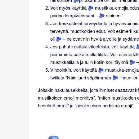
Voit myös käyttää 🫐 mustikka-emojia edustaa
paidan lempivärissäni – 🫐 sininen!"
Jos keskustelet terveydestä ja hyvinvoinni
terveyttä. mustikoiden edut. Voit esimerkiksi
oli 🫐 – ne ovat niin hyviä aivoille ja sydämel
Jos puhut kesäaktiviteeteista, voit käyttä
poimimista paikallisella tilalla. Voit esimerk
mustikkatilalla ja tulin kotiin kori täynnä 🫐
Vihdoinkin, voit käyttää 🫐 mustikka-emojia
twiitata "Näin juuri söpöimmän 🫐 linnun lentä
Joitakin hakulausekkeita, joita ihmiset saattavat
mustikoiden emoji merkitys", "miten mustikoiden e
hedelmä emoji" ja "pieni sininen hedelmä emoji".