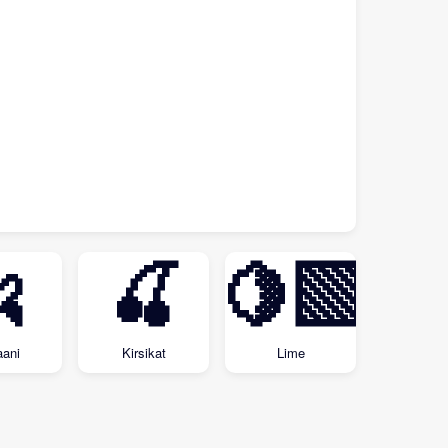

🍒
🍋‍🟩
ani
Kirsikat
Lime