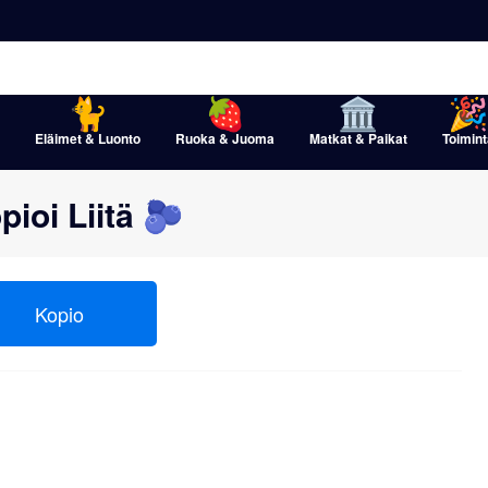
Eläimet & Luonto
Ruoka & Juoma
Matkat & Paikat
Toimint
ioi Liitä 🫐
Kopio