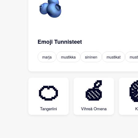
Emoji Tunnisteet
marja
mustikka
sininen
mustikat
must
🍊
🍏
Tangeriini
Vihreä Omena
K