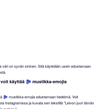
a väri on syvän sininen. Sitä käytetään usein edustamaan
stä.
a voit käyttää 🫐 mustikka-emojia
yttää 🫐 mustikka-emojia edustamaan hedelmä. Voit
ta Instagramissa ja kuvata sen tekstillä "Leivon juuri tämän
 ja makea."