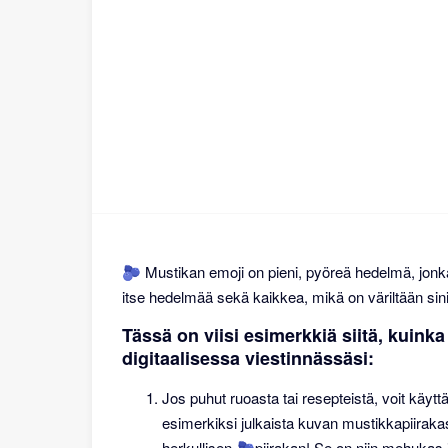
🫐 Mustikan emoji on pieni, pyöreä hedelmä, jonk
itse hedelmää sekä kaikkea, mikä on väriltään sini
Tässä on viisi esimerkkiä siitä, kuink
digitaalisessa viestinnässäsi:
Jos puhut ruoasta tai resepteistä, voit kä
esimerkiksi julkaista kuvan mustikkapiirakas
herkullisen 🫐piirakan! Se on niin mehukas