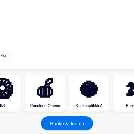
ikka
🥝
🍎
🥥

iivi
Punainen Omena
Kookospähkinä
Bana
Ruoka & Juoma