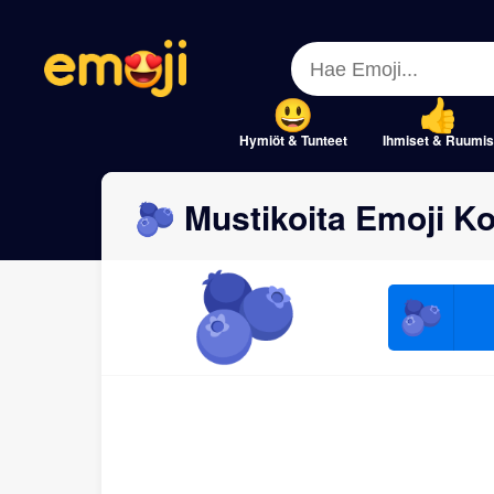
Menu
Menu
Close
Close
Hymiöt & Tunteet
Ihmiset & Ruumis
🫐 Mustikoita Emoji Kop
🫐
🫐