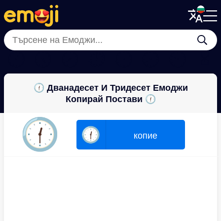
Menu
Menu
Close
Close
🕐
🕔
🕣
⏱
🕘
🕗
🕥
⏳
🕧 Дванадесет И Тридесет Емоджи
Копирай Постави 🕧
🕧
🕧
копие