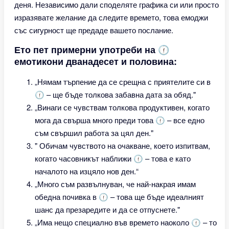
деня. Независимо дали споделяте графика си или просто
изразявате желание да следите времето, това емоджи
със сигурност ще предаде вашето послание.
Ето пет примерни употреби на 🕧
емотикони дванадесет и половина:
„Нямам търпение да се срещна с приятелите си в
🕧 – ще бъде толкова забавна дата за обяд."
„Винаги се чувствам толкова продуктивен, когато
мога да свърша много преди това 🕧 – все едно
съм свършил работа за цял ден."
" Обичам чувството на очакване, което изпитвам,
когато часовникът наближи 🕧 – това е като
началото на изцяло нов ден.“
„Много съм развълнуван, че най-накрая имам
обедна почивка в 🕧 – това ще бъде идеалният
шанс да презаредите и да се отпуснете."
„Има нещо специално във времето наоколо 🕧 – то