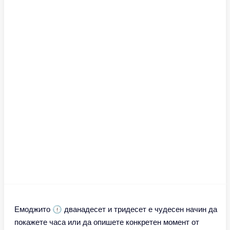
Емоджито 🕧 дванадесет и тридесет е чудесен начин да
покажете часа или да опишете конкретен момент от