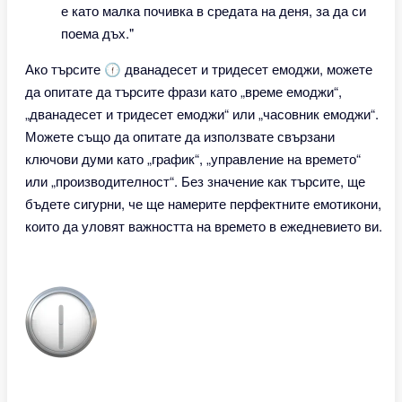
е като малка почивка в средата на деня, за да си
поема дъх."
Ако търсите 🕧 дванадесет и тридесет емоджи, можете
да опитате да търсите фрази като „време емоджи“,
„дванадесет и тридесет емоджи“ или „часовник емоджи“.
Можете също да опитате да използвате свързани
ключови думи като „график“, „управление на времето“
или „производителност“. Без значение как търсите, ще
бъдете сигурни, че ще намерите перфектните емотикони,
които да уловят важността на времето в ежедневието ви.