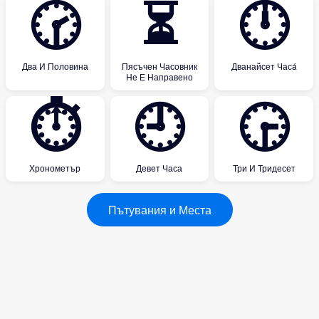
🕝
⏳
🕛
Два И Половина
Пясъчен Часовник
Дванайсет Часá
Не Е Направено
⏱
🕘
🕞
Хронометър
Девет Часа
Три И Тридесет
Пътувания и Места