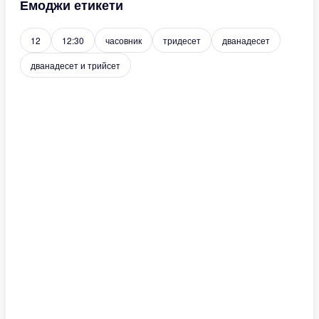
Емоджи етикети
12
12:30
часовник
тридесет
дванадесет
дванадесет и трийсет