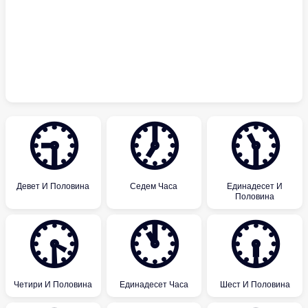
🕤
🕖
🕦
Девет И Половина
Седем Часа
Единадесет И
Половина
🕟
🕚
🕡
Четири И Половина
Единадесет Часа
Шест И Половина