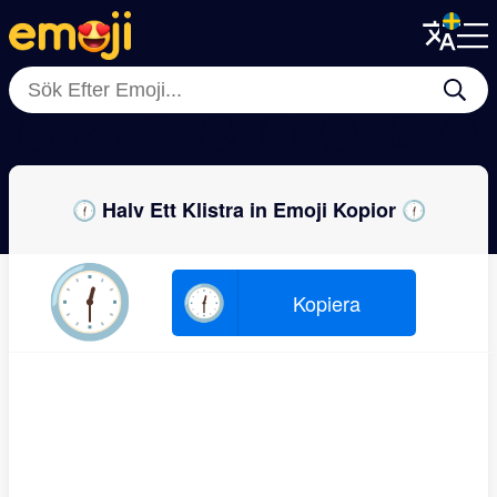
Menu
Menu
Close
Close
🕙
🕰
⏲
🕓
🕦
🕛
⏳
🕟
🕧 Halv Ett Klistra in Emoji Kopior 🕧
🕧
🕧
Kopiera