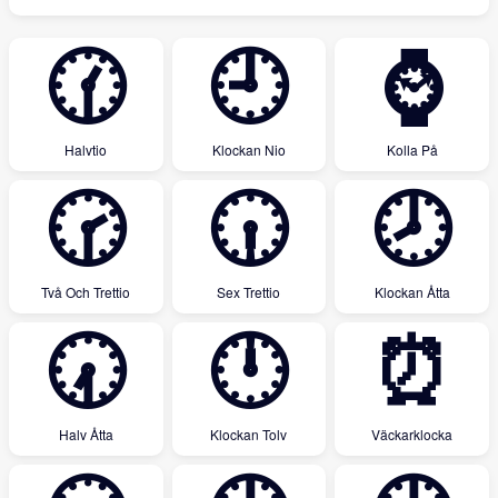
🕜
🕘
⌚
Halvtio
Klockan Nio
Kolla På
🕝
🕡
🕗
Två Och Trettio
Sex Trettio
Klockan Åtta
🕢
🕛
⏰
Halv Åtta
Klockan Tolv
Väckarklocka