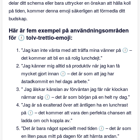
delar ditt schema eller bara uttrycker en önskan att hålla koll
på tiden, kommer denna emoji säkerligen att förmedla ditt
budskap.
Här är fem exempel på användningsområden
för 🕧 tolv-trettio-emoji:
"Jag kan inte vänta med att träffa mina vänner på 🕧 –
det kommer att bli en så rolig lunchdejt."
"Jag känner mig alltid så produktiv när jag kan få
mycket gjort innan 🕧 – det är som att jag har
åstadkommit en hel dags arbete."
" Jag älskar känslan av förväntan jag får när klockan
närmar sig 🕧 – det är som början på en helt ny dag."
"Jag är så exalterad över att äntligen ha en lunchrast
på 🕧 – det kommer att vara den perfekta chansen att
ladda om och koppla av."
"Det är bara något speciellt med tiden 🕧 – det är som
en liten paus mitt på dagen för att hämta andan."