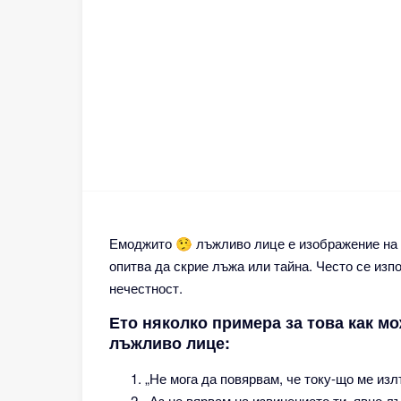
Емоджито 🤥 лъжливо лице е изображение на л
опитва да скрие лъжа или тайна. Често се изп
нечестност.
Ето няколко примера за това как мо
лъжливо лице:
„Не мога да повярвам, че току-що ме изл
„Аз не вярвам на извинението ти, явно 