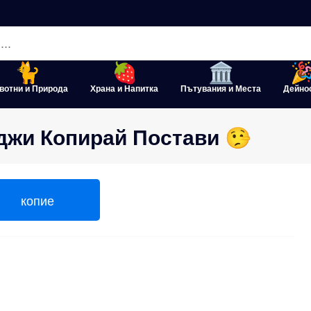
вотни и Природа
Храна и Напитка
Пътувания и Места
Дейно
джи Копирай Постави 🤥
копие