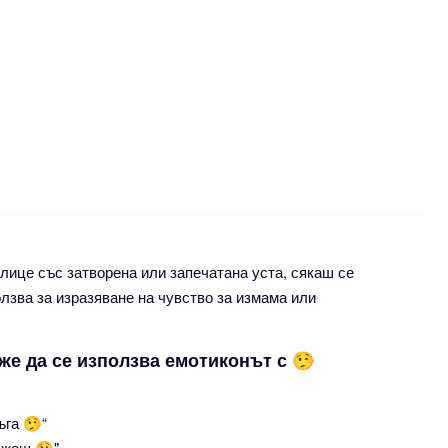
ице със затворена или запечатана уста, сякаш се
олзва за изразяване на чувство за измама или
же да се използва емотиконът с 🤥
ъга 🤥“
лъжеш 🤥"