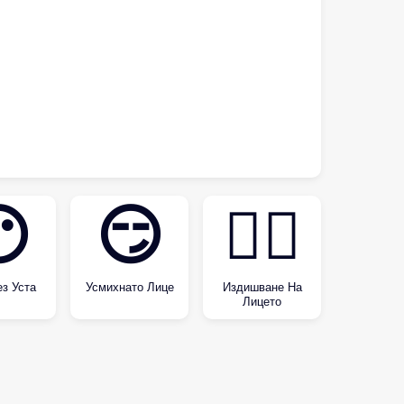

😏
😮‍💨
з Уста
Усмихнато Лице
Издишване На
Лицето