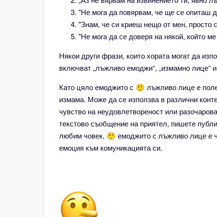
"Не мога да повярвам, че ще се опиташ 
"Знам, че си криеш нещо от мен, просто 
"Не мога да се доверя на някой, който м
Някои други фрази, които хората могат да изп
включват „лъжливо емоджи“, „измамно лице“ и 
Като цяло емоджито с 🤥 лъжливо лице е поле
измама. Може да се използва в различни конте
чувство на неудовлетвореност или разочаров
текстово съобщение на приятел, пишете публ
любим човек, 🤥 емоджито с лъжливо лице е 
емоция към комуникацията си.