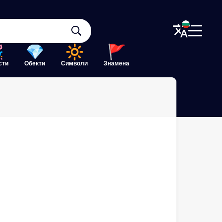
сти
Обекти
Символи
Знамена