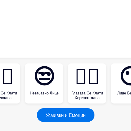
‍↕️
😒
🙂‍↔️

 Се Клати
Незабавно Лице
Главата Се Клати
Лице Бе
икално
Хоризонтално
Усмивки и Емоции