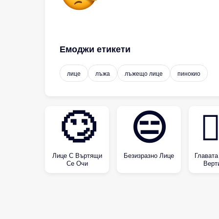
Емоджи етикети
лице
лъжа
лъжещо лице
пинокио
🙄
😑
🙂
Лице С Въртящи
Безизразно Лице
Главата
Се Очи
Верт