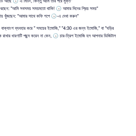
 আছে 🕟 এ মিটিং, কিন্তু আমি তার পরে মুক্ত"
 করছেন: "আমি সবসময় সময়মতো থাকি! 🕟 আমার দিনের প্রিয় সময়"
য় খুঁজছেন: "আমার সাথে কফি শপে 🕟-এ দেখা করুন"
বাক্যাংশ ব্যবহার করে " সময়ের ইমোজি," "4:30 এর জন্য ইমোজি," বা "ঘড়ির
্যাক রাখার ধারণাটি পছন্দ করেন না কেন, 🕟 চার-ত্রিশ ইমোজি হল আপনার ডিজিটাল