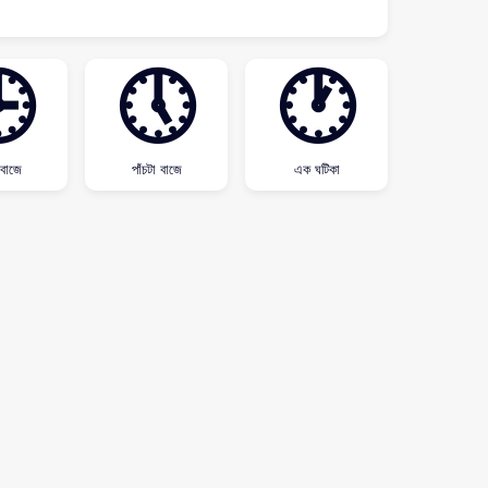

🕔
🕐
 বাজে
পাঁচটা বাজে
এক ঘটিকা