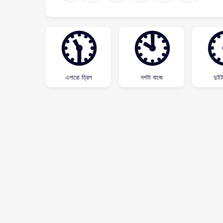
🕦
🕙
এগারো ত্রিশ
দশটা বাজে
দুইট