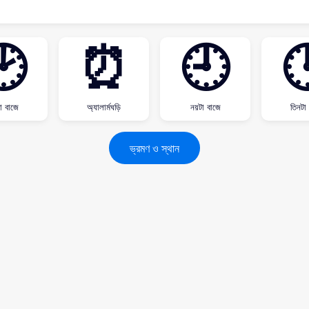
🕑
⏰
🕘

া বাজে
অ্যালার্মঘড়ি
নয়টা বাজে
তিনটা
ভ্রমণ ও স্থান