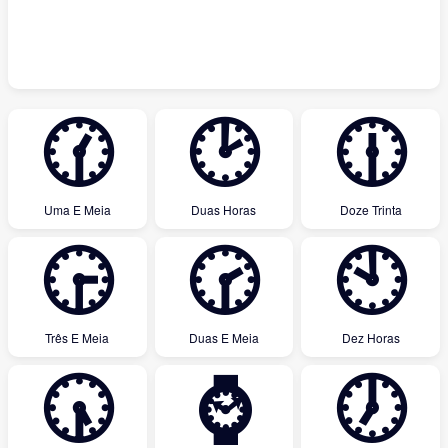
🕜
🕑
🕧
Uma E Meia
Duas Horas
Doze Trinta
🕞
🕝
🕙
Três E Meia
Duas E Meia
Dez Horas
🕠
⌚
🕖