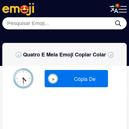
Menu
Menu
Close
Close
⌚
🕝
🕒
🕖
🕑
🕦
🕙
🕜
🕟 Quatro E Meia Emoji Copiar Colar 🕟
🕟
🕟
Cópia De