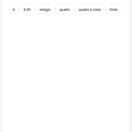
4
4:30
relógio
quatro
quatro e meia
trinta