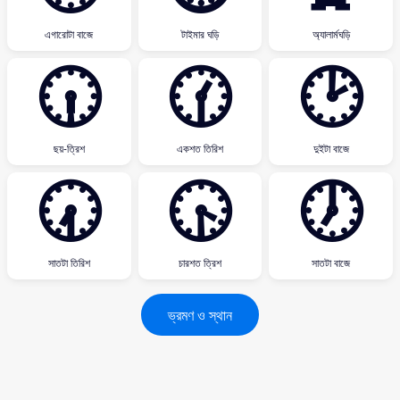
এগারোটা বাজে
টাইমার ঘড়ি
অ্যালার্মঘড়ি
🕡
🕜
🕑
ছয়-ত্রিশ
একশত তিরিশ
দুইটা বাজে
🕢
🕟
🕖
সাতটা তিরিশ
চারশত ত্রিশ
সাতটা বাজে
ভ্রমণ ও স্থান