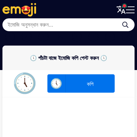
Menu
Menu
Close
Close
🕦
🕣
🕚
⌛
🕤
🕗
🕙
🕝
🕔 পাঁচটা বাজে ইমোজি কপি পেস্ট করুন 🕔
🕔
🕔
কপি