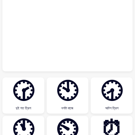
🕝
🕙
🕣
দুই শত ত্রিশ
দশটা বাজে
আটশ ত্রিশ
🕚
⏲
⏰