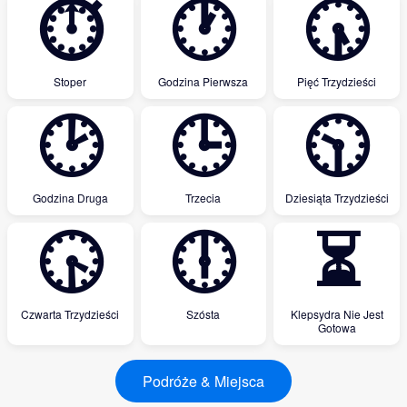
⏱
🕐
🕠
Stoper
Godzina Pierwsza
Pięć Trzydzieści
🕑
🕒
🕥
Godzina Druga
Trzecia
Dziesiąta Trzydzieści
🕟
🕕
⏳
Czwarta Trzydzieści
Szósta
Klepsydra Nie Jest
Gotowa
Podróże & Miejsca