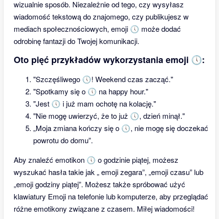
wizualnie sposób. Niezależnie od tego, czy wysyłasz
wiadomość tekstową do znajomego, czy publikujesz w
mediach społecznościowych, emoji 🕔 może dodać
odrobinę fantazji do Twojej komunikacji.
Oto pięć przykładów wykorzystania emoji 🕔:
"Szczęśliwego 🕔! Weekend czas zacząć."
"Spotkamy się o 🕔 na happy hour."
"Jest 🕔 i już mam ochotę na kolację."
"Nie mogę uwierzyć, że to już 🕔, dzień minął."
„Moja zmiana kończy się o 🕔, nie mogę się doczekać
powrotu do domu”.
Aby znaleźć emotikon 🕔 o godzinie piątej, możesz
wyszukać hasła takie jak „ emoji zegara”, „emoji czasu” lub
„emoji godziny piątej”. Możesz także spróbować użyć
klawiatury Emoji na telefonie lub komputerze, aby przeglądać
różne emotikony związane z czasem. Miłej wiadomości!