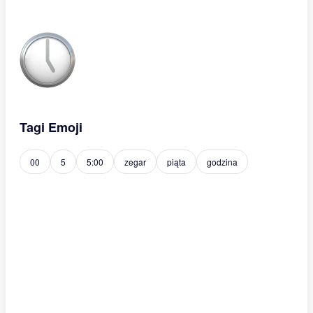
Tagi Emoji
00
5
5:00
zegar
piąta
godzina