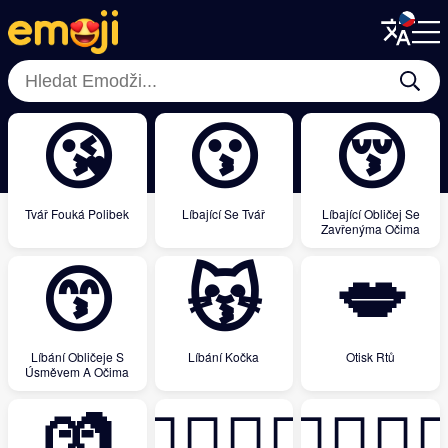
Menu
Menu
Close
Close
😘
😗
😚
Tvář Fouká Polibek
Líbající Se Tvář
Líbající Obličej Se
Zavřenýma Očima
😙
😽
💋
Líbání Obličeje S
Líbání Kočka
Otisk Rtů
Úsměvem A Očima
💏
👩‍❤️‍💋‍👨
👨‍❤️‍💋‍